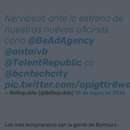
Nerviosos ante lo estreno de
nuestras nuevas oficinas
cono
@BeAdAgency
@antaivb
@TalentRepublic
cc
@bcntechcity
pic.twitter.com/apigttr8w
— BeRepublic (@BeRepublic)
18 de mayo de 2016
Los más tempraneros son la gente de ByHours
,