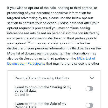
invita los asistentes a ver su oficina por dentro.
If you wish to opt-out of the sale, sharing to third parties, or
"Hagamos una cosa bastante similar a Wallapop",
processing of your personal or sensitive information for
explica entre sonrisas a un palmo de Miguel
targeted advertising by us, please use the below opt-out
Vicente. La semana pasada
las dos compañías
section to confirm your selection. Please note that after your
anunciaban el acuerdo para ir de la mano a
opt-out request is processed you may continue seeing
interest-based ads based on personal information utilized by
atacar el mercado de los Estados Unidos
.
us or personal information disclosed to third parties prior to
Seguramente por eso todo el mundo ríe cuando
your opt-out. You may separately opt-out of the further
Vicente exclama que se tapará los ojos "para no
disclosure of your personal information by third parties on the
IAB’s list of downstream participants. This information may
ver nada" del que están haciendo los trabajadores
also be disclosed by us to third parties on the
IAB’s List of
que todavía corren por la oficina de LetGo.
Downstream Participants
that may further disclose it to other
third parties.
Personal Data Processing Opt Outs
Una partida a la PlayStation? A la oficina de LetGo
posible. PGF
I want to opt-out of the Sharing of my
personal data.
Opted In
"Cuando nos explicaron el proyecto nossumamos
I want to opt-out of the Sale of my
Personal Data.