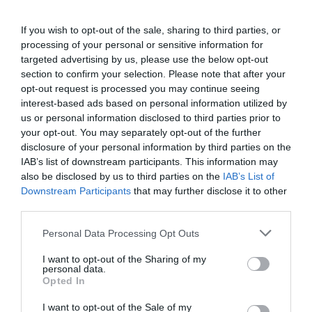
If you wish to opt-out of the sale, sharing to third parties, or
Añadir
VIA Empresa
como fuente preferida
de Google de forma gratuita
processing of your personal or sensitive information for
Mantente informado con las últimas noticias de
targeted advertising by us, please use the below opt-out
actualidad
section to confirm your selection. Please note that after your
ACTIVAR AHORA
opt-out request is processed you may continue seeing
interest-based ads based on personal information utilized by
us or personal information disclosed to third parties prior to
your opt-out. You may separately opt-out of the further
disclosure of your personal information by third parties on the
IAB’s list of downstream participants. This information may
also be disclosed by us to third parties on the
IAB’s List of
Downstream Participants
that may further disclose it to other
third parties.
RELACIONADAS
Personal Data Processing Opt Outs
I want to opt-out of the Sharing of my
personal data.
Opted In
I want to opt-out of the Sale of my