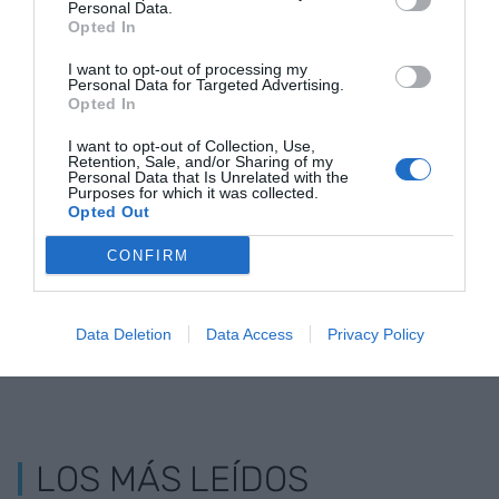
Personal Data.
Opted In
I want to opt-out of processing my
Personal Data for Targeted Advertising.
El Sindicato de
¿Por qué 10.000
La Asociació
Opted In
Inquilinas sitúa la
trabajadores de las
Propietarios
I want to opt-out of Collection, Use,
manifestación
cárnicas
considera u
Retention, Sale, and/or Sharing of my
como un "punto de
gerundenses están
"error" la hu
Personal Data that Is Unrelated with the
Purposes for which it was collected.
inflexión" para una
llamados a hacer
alquileres
Opted Out
huelga
huelga?
CONFIRM
Data Deletion
Data Access
Privacy Policy
LOS MÁS LEÍDOS