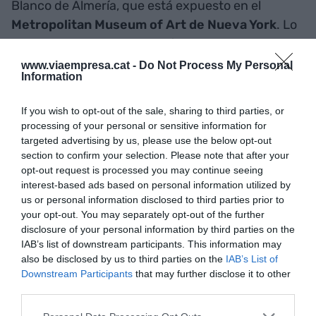
Blanco de Almería, que está expuesto en el
Metropolitan Museum of Art de Nueva York
. Lo
han escaneado y han extraído todo su diseño por
si lo quieren replicar en Andalucía, de donde era
www.viaempresa.cat -
Do Not Process My Personal
Information
originario. También han colaborado en la
restauración del Violinista de Gargallo y han
If you wish to opt-out of the sale, sharing to third parties, or
trabajado con escultores reconocidos
processing of your personal or sensitive information for
internacionalmente, como Jordi Díez Fernández.
targeted advertising by us, please use the below opt-out
section to confirm your selection. Please note that after your
opt-out request is processed you may continue seeing
Y en el sector industrial es donde la tecnología 3D
interest-based ads based on personal information utilized by
tiene más potencial y está más extendida. Los
us or personal information disclosed to third parties prior to
your opt-out. You may separately opt-out of the further
escáneres son básicos para hacer el control de
disclosure of your personal information by third parties on the
calidad de las piezas, como han hecho con Airbus.
IAB’s list of downstream participants. This information may
Las impresoras para hacer piezas: "Motos de KTM
also be disclosed by us to third parties on the
IAB’s List of
Downstream Participants
that may further disclose it to other
o máquinas de
Kärcher
ya llevan piezas hechas
third parties.
con 3D". Y la ingeniería inversa para extraer el
diseño de una matriz y replicarla rápidamente si