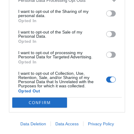
Personal Data Processing Opt Outs
se rompe. Desde 2005 han participado en más de
I want to opt-out of the Sharing of my
4.500 proyectos.
personal data.
Opted In
El proyecto estrella
I want to opt-out of the Sale of my
Personal Data.
Opted In
Pero Antonio Sánchez tiene claro cuál es su
I want to opt-out of processing my
"proyecto estrella" que les ha hecho "marcar la
Personal Data for Targeted Advertising.
Opted In
diferencia": el r
eactor nuclear de ITER
, una
iniciativa compartida de 35 países que ha puesto
I want to opt-out of Collection, Use,
Retention, Sale, and/or Sharing of my
en marcha uno de los depósitos de fusión
Personal Data that Is Unrelated with the
Purposes for which it was collected.
magnéticos más ambiciosos del mundo, en
Opted Out
Francia. Se trata del
Tokamak
, un depósito de
CONFIRM
23.000 toneladas de peso y de 28 metros de
diámetro, el más grande construido hasta ahora, y
que alcanza una temperatura de 150 millones de
Data Deletion
Data Access
Privacy Policy
grados. Para el ensamblaje perfecto de los