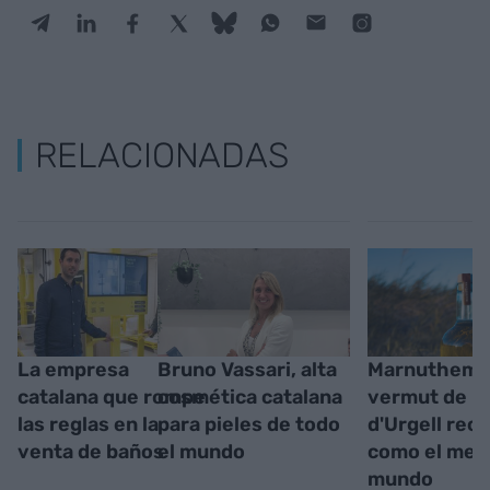
RELACIONADAS
La empresa
Bruno Vassari, alta
Marnuthem, 
catalana que rompe
cosmética catalana
vermut de Be
las reglas en la
para pieles de todo
d'Urgell rec
venta de baños
el mundo
como el mejo
mundo