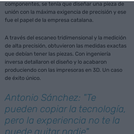
componentes, se tenía que diseñar una pieza de
unión con la máxima exigencia de precisión y ese
fue el papel de la empresa catalana.
A través del escaneo tridimensional y la medición
de alta precisión, obtuvieron las medidas exactas
que debían tener las piezas. Con ingeniería
inversa detallaron el diseño y lo acabaron
produciendo con las impresoras en 3D. Un caso
de éxito único.
Antonio Sánchez: "Te
pueden copiar la tecnología,
pero la experiencia no te la
puede quitar nadie"