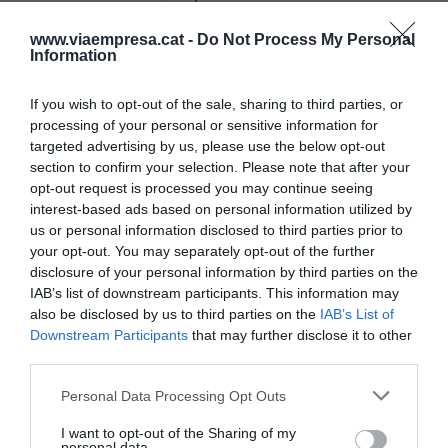
www.viaempresa.cat -
Do Not Process My Personal
Information
If you wish to opt-out of the sale, sharing to third parties, or
La ocupación creada en 2023 aumentó la plantilla
processing of your personal or sensitive information for
hasta los 5.880 trabajadores (contando BonÀrea
targeted advertising by us, please use the below opt-out
Corporació y BonÀrea Cooperativa) y las cifras se
section to confirm your selection. Please note that after your
opt-out request is processed you may continue seeing
incrementan hasta los 6.337 sumando los
interest-based ads based on personal information utilized by
franquiciados, granjeros y agricultores.
us or personal information disclosed to third parties prior to
your opt-out. You may separately opt-out of the further
disclosure of your personal information by third parties on the
BonÀrea Cooperativa
IAB’s list of downstream participants. This information may
obtiene 5 millones de
also be disclosed by us to third parties on the
IAB’s List of
Downstream Participants
that may further disclose it to other
ganancias
third parties.
Personal Data Processing Opt Outs
El negocio de BonÀrea Cooperativa, encargado de
la cría y el engorde de aves y ganado, facturó 356
I want to opt-out of the Sharing of my
personal data.