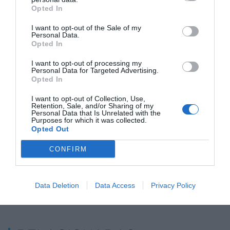
millones de euros y obtuvo un resultado neto de
Opted In
5,06 millones de euros. Esta actividad del grupo
I want to opt-out of the Sale of my
cerró el año pasado con 211 trabajadores y una
Personal Data.
Opted In
inversión de 1,4 millones
I want to opt-out of processing my
Personal Data for Targeted Advertising.
Opted In
Añadir
VIA Empresa
como fuente preferida
de Google de forma gratuita
I want to opt-out of Collection, Use,
Mantente informado con las últimas noticias de
Retention, Sale, and/or Sharing of my
actualidad
Personal Data that Is Unrelated with the
Purposes for which it was collected.
ACTIVAR AHORA
Opted Out
CONFIRM
Data Deletion
Data Access
Privacy Policy