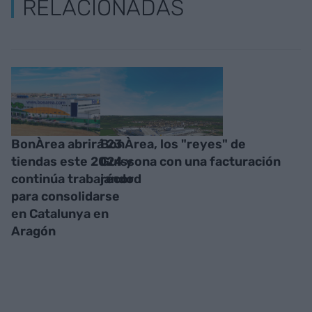
RELACIONADAS
BonÀrea abrirá 23
BonÀrea, los "reyes" de
tiendas este 2024 y
Guissona con una facturación
continúa trabajando
récord
para consolidarse
en Catalunya en
Aragón