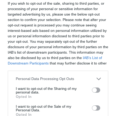
If you wish to opt-out of the sale, sharing to third parties, or
processing of your personal or sensitive information for
Añadir
VIA Empresa
como fuente preferida
targeted advertising by us, please use the below opt-out
de Google de forma gratuita
section to confirm your selection. Please note that after your
Mantente informado con las últimas noticias de
opt-out request is processed you may continue seeing
actualidad
ACTIVAR AHORA
interest-based ads based on personal information utilized by
us or personal information disclosed to third parties prior to
your opt-out. You may separately opt-out of the further
disclosure of your personal information by third parties on the
IAB’s list of downstream participants. This information may
also be disclosed by us to third parties on the
IAB’s List of
Downstream Participants
that may further disclose it to other
third parties.
Personal Data Processing Opt Outs
I want to opt-out of the Sharing of my
personal data.
LOS MÁS LEÍDOS
Opted In
I want to opt-out of the Sale of my
Personal Data.
Opted In