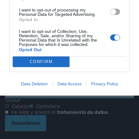
HOY DESTACAMOS
I want to opt-out of processing my
Personal Data for Targeted Advertising.
Opted In
I want to opt-out of Collection, Use,
NUESTRO BOLETÍN
Retention, Sale, and/or Sharing of my
Personal Data that Is Unrelated with the
Purposes for which it was collected.
Opted Out
Nuestras mejores historias,
CONFIRM
reportajes y entrevistas.
Data Deletion
Data Access
Privacy Policy
CORREO ELECTRÓNICO
IDIOMA*
Catalán
Castellano
He leído y acepto el
tratamiento de datos
.
Suscribirse