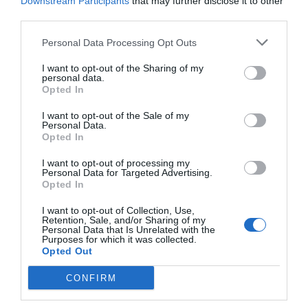
Downstream Participants
that may further disclose it to other
ACTIVAR AHORA
third parties.
Personal Data Processing Opt Outs
I want to opt-out of the Sharing of my
personal data.
Opted In
I want to opt-out of the Sale of my
Personal Data.
Opted In
RELACIONADAS
I want to opt-out of processing my
Personal Data for Targeted Advertising.
Opted In
I want to opt-out of Collection, Use,
Retention, Sale, and/or Sharing of my
Personal Data that Is Unrelated with the
Purposes for which it was collected.
Opted Out
CONFIRM
Cloudworks factura
Parlem deja el
Cloudworks