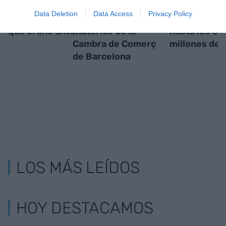
10,3 millones en
distrito 22@ y se
incrementa 
Data Deletion
Data Access
Privacy Policy
2023, un 24% más
muda al edificio
facturación 
que el año anterior
histórico de la
hasta los 8,
Cambra de Comerç
millones de 
de Barcelona
LOS MÁS LEÍDOS
HOY DESTACAMOS