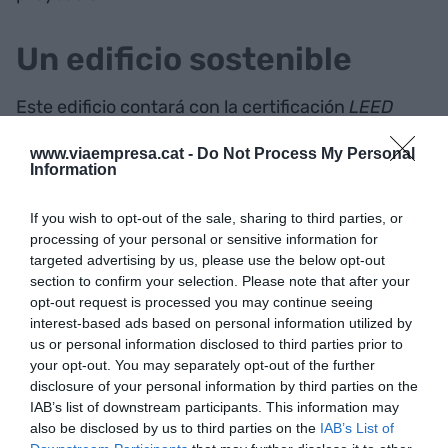
Un edificio sostenible
Este edificio contará con la certificación
LEED
Platinum
, el nivel más alto de certificación en el
www.viaempresa.cat -
Do Not Process My Personal
sistema LEED para espacios sostenibles, lo que
Information
implica que tendrá acceso a opciones de
transporte respetuoso con el medio ambiente,
If you wish to opt-out of the sale, sharing to third parties, or
processing of your personal or sensitive information for
impacto positivo en el ecosistema local, calidad
targeted advertising by us, please use the below opt-out
ambiental interior, eficiencia en el uso del agua o
section to confirm your selection. Please note that after your
rendimiento energético y uso de energías
opt-out request is processed you may continue seeing
renovables, entre otras características.
interest-based ads based on personal information utilized by
us or personal information disclosed to third parties prior to
your opt-out. You may separately opt-out of the further
disclosure of your personal information by third parties on the
Añadir
VIA Empresa
como fuente preferida
IAB’s list of downstream participants. This information may
de Google de forma gratuita
also be disclosed by us to third parties on the
IAB’s List of
Mantente informado con las últimas noticias de
actualidad