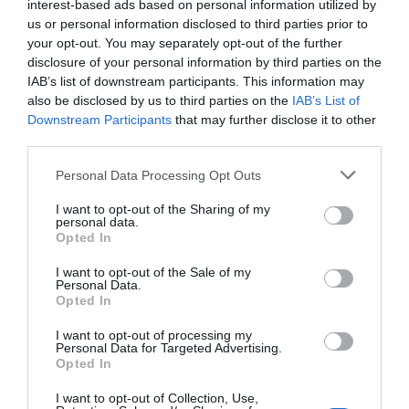
interest-based ads based on personal information utilized by
dejar de lanzar preguntas y curiosidades. Y
us or personal information disclosed to third parties prior to
your opt-out. You may separately opt-out of the further
realmente creo que sentían que les podía resolver
disclosure of your personal information by third parties on the
dudas, o aportar otra perspectiva a su visión.
IAB’s list of downstream participants. This information may
also be disclosed by us to third parties on the
IAB’s List of
Downstream Participants
that may further disclose it to other
En todas estas intervenciones, he insistido mucho
third parties.
en que entiendan que no deben tener miedo, que
es muy bonito y necesario tomar riesgos en la
Personal Data Processing Opt Outs
vida para hacer realidad los sueños. Que crear
I want to opt-out of the Sharing of my
una empresa viene acompañado de un
personal data.
Opted In
crecimiento personal enorme, y que hay que
aprender a gestionar el estrés para avanzar con
I want to opt-out of the Sale of my
Personal Data.
los proyectos.
Opted In
I want to opt-out of processing my
Personal Data for Targeted Advertising.
Para mí, participar en Escola i Empresa es mucho
Opted In
más que explicar qué haces o cómo funciona el
I want to opt-out of Collection, Use,
mundo empresarial. Es una oportunidad para