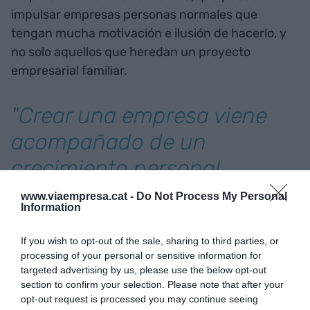
impulsar empresas personas normales que
tengan mucha motivación e ilusión de hacerlo, y
no solo aquellos que heredan un proyecto
empresarial familiar.
"Crear una empresa viene
acompañado de un
crecimiento personal
enorme"
www.viaempresa.cat -
Do Not Process My Personal
Information
En todo este proceso, ha habido momentos en
If you wish to opt-out of the sale, sharing to third parties, or
que los estudiantes han hecho preguntas que me
processing of your personal or sensitive information for
han sorprendido y me han hecho reflexionar. Por
targeted advertising by us, please use the below opt-out
section to confirm your selection. Please note that after your
ejemplo, al terminar la última charla, el alumnado
opt-out request is processed you may continue seeing
me pidió estar más tiempo hablando conmigo, sin