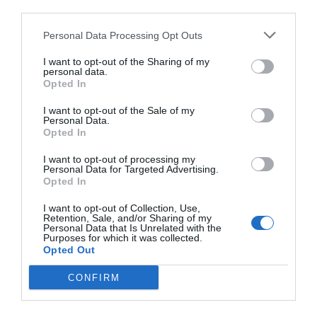
third parties.
También es profesora de la Universitat Oberta de
Catalunya y, con anterioridad, trabajó para
Personal Data Processing Opt Outs
diversas entidades financieras como las antiguas
I want to opt-out of the Sharing of my
cajas de Terrassa y Manresa. Es ingeniera
personal data.
Opted In
industrial por la UPC, licenciada en derecho por la
UOC y doctora en management por el IESE.
I want to opt-out of the Sale of my
Personal Data.
Opted In
Eines de País de Terrassa se define como una
I want to opt-out of processing my
candidatura transversal y ha optado por
Personal Data for Targeted Advertising.
Opted In
mantener el mismo nombre que hace cuatro
años. Respecto a la candidatura de Eines de País
I want to opt-out of Collection, Use,
Retention, Sale, and/or Sharing of my
que se impuso en los comicios de la Cambra de
Personal Data that Is Unrelated with the
Purposes for which it was collected.
Barcelona de 2019, todavía no han hecho públicos
Opted Out
sus miembros y no han precisado el nombre con
CONFIRM
el que se presentarán esta vez.