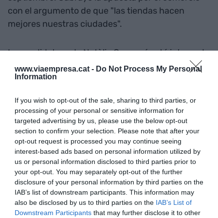
con el argumento de que "las tiendas hacen
mejores nuestras ciudades".
La candidatura de Natàlia Cugueró está integrada
mayoritariamente por pequeñas y medianas
www.viaempresa.cat -
Do Not Process My Personal
Information
empresas. Según precisan en un comunicado, el
60% de sus miembros están al frente de
If you wish to opt-out of the sale, sharing to third parties, or
pequeñas empresas (de menos de diez
processing of your personal or sensitive information for
trabajadores) y otro 30% de medianas, asimismo
targeted advertising by us, please use the below opt-out
cuenta con representantes de 7 de los 12
section to confirm your selection. Please note that after your
opt-out request is processed you may continue seeing
municipios que integran la demarcación de la
interest-based ads based on personal information utilized by
Cámara de Terrassa.
us or personal information disclosed to third parties prior to
your opt-out. You may separately opt-out of the further
disclosure of your personal information by third parties on the
Natàlia Cugueró (Terrassa, 1972) es fundadora y
IAB’s list of downstream participants. This information may
primera ejecutiva de Get en Partner, una
also be disclosed by us to third parties on the
IAB’s List of
consultora empresarial especializada en startups.
Downstream Participants
that may further disclose it to other