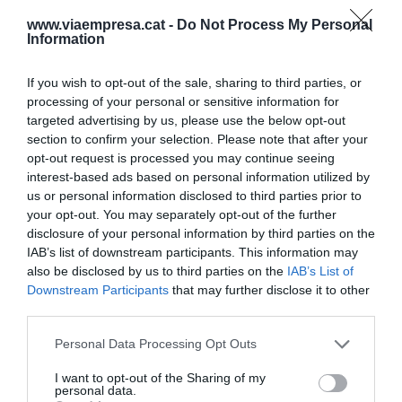
Campeones
, que hablará de la inclusión en el
www.viaempresa.cat -
Do Not Process My Personal
Information
mundo de la empresa.
If you wish to opt-out of the sale, sharing to third parties, or
Básicos, crecimiento e
processing of your personal or sensitive information for
targeted advertising by us, please use the below opt-out
inversión
section to confirm your selection. Please note that after your
opt-out request is processed you may continue seeing
interest-based ads based on personal information utilized by
Son los tres bloques en los cuales se dividirán los
us or personal information disclosed to third parties prior to
espacios y actividades del Biz. En el primero de
your opt-out. You may separately opt-out of the further
todos, el "Básicos", que está dedicado a los
disclosure of your personal information by third parties on the
IAB’s list of downstream participants. This information may
emprendedores, habrá todos los contenidos que
also be disclosed by us to third parties on the
IAB’s List of
sirven para hacer arrancar proyectos a los
Downstream Participants
that may further disclose it to other
emprendedores: se podrán encontrar soluciones
third parties.
para abrir empresas en 48 horas, habrá mesas de
Personal Data Processing Opt Outs
emprendedores, se hablará de coworking, de
emprendeduría cooperativa, habrá mesas
I want to opt-out of the Sharing of my
personal data.
redondas y, además, se hablará de