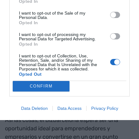
Opted In
emprendeduría al mundo rural.
I want to opt-out of the Sale of my
Personal Data.
Opted In
En el segundo bloque, que recibe el nombre de
"Crecimiento", se proveerá los propietarios de
I want to opt-out of processing my
Personal Data for Targeted Advertising.
pequeñas y medianas empresas de herramientas
Opted In
para hacer crecer los negocios, cómo ha
I want to opt-out of Collection, Use,
apuntado Aleix Planas. Por último, en el espacio
Retention, Sale, and/or Sharing of my
Personal Data that Is Unrelated with the
"Inversión" se podrán encontrar todo de
Purposes for which it was collected.
Opted Out
oportunidades de inversión en el mercado de
financiación de Barcelona Activa y se podrá
CONFIRM
acceder al préstamo EaSI, dirigido a empresas
sociales, entre otras muchas cosas.
Data Deletion
Data Access
Privacy Policy
Así las cosas, el Bizbarcelona espera ser una
oportunidad ideal para emprendedores y
empresarios y convertirse en un gran punto