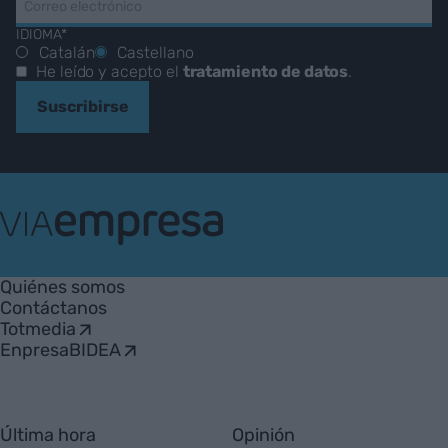
IDIOMA*
Catalán
Castellano
He leído y acepto el
tratamiento de datos
.
Suscribirse
VIA
Empresa
Quiénes somos
Contáctanos
Totmedia
EnpresaBIDEA
Última hora
Opinión