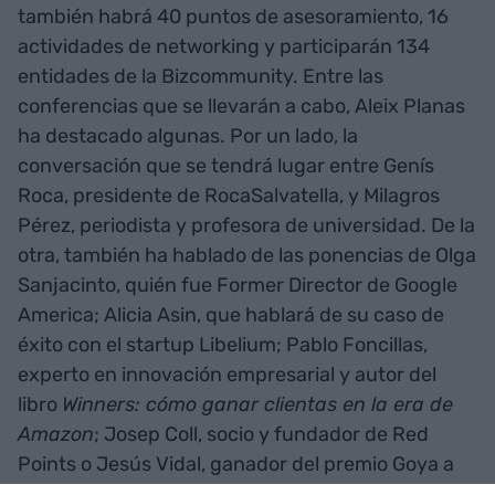
también habrá 40 puntos de asesoramiento, 16
actividades de networking y participarán 134
entidades de la Bizcommunity. Entre las
conferencias que se llevarán a cabo, Aleix Planas
ha destacado algunas. Por un lado, la
conversación que se tendrá lugar entre Genís
Roca, presidente de RocaSalvatella, y Milagros
Pérez, periodista y profesora de universidad. De la
otra, también ha hablado de las ponencias de Olga
Sanjacinto, quién fue Former Director de Google
America; Alicia Asin, que hablará de su caso de
éxito con el startup Libelium; Pablo Foncillas,
experto en innovación empresarial y autor del
libro
Winners: cómo ganar clientas en la era de
Amazon
; Josep Coll, socio y fundador de Red
Points o Jesús Vidal, ganador del premio Goya a
mejor actor revelación por su papel a la película