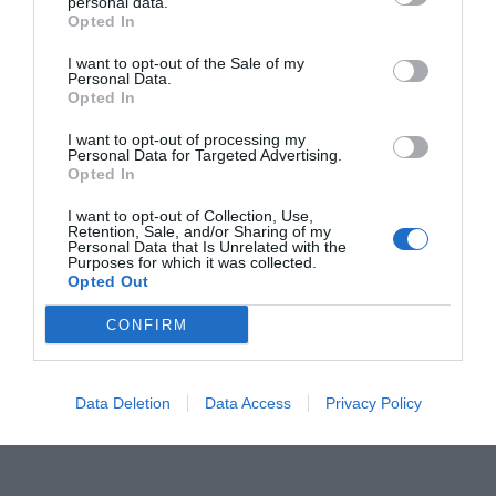
personal data.
Opted In
RELACIONADAS
I want to opt-out of the Sale of my
Personal Data.
Opted In
I want to opt-out of processing my
Personal Data for Targeted Advertising.
Opted In
I want to opt-out of Collection, Use,
Retention, Sale, and/or Sharing of my
Personal Data that Is Unrelated with the
Purposes for which it was collected.
Opted Out
Colvin es la mejor
La startup TalentFY
La Fundació
startup del 2021
cierra una ronda de
Cellnex acel
CONFIRM
según Esade Alumni
300.000 euros
startup con
y BStartup
impacto soci
Data Deletion
Data Access
Privacy Policy