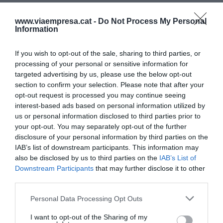
energéticas o industriales – y no podrán cotizar ni
repartir dividendos. Además, se establece una
www.viaempresa.cat -
Do Not Process My Personal
Information
facturación máxima de 5 MEUR. La nueva ley
facilita además los trámites de registro de una
If you wish to opt-out of the sale, sharing to third parties, or
compañía y elimina el requisito inicial de 3.000
processing of your personal or sensitive information for
euros para constituir un SRL.
targeted advertising by us, please use the below opt-out
section to confirm your selection. Please note that after your
opt-out request is processed you may continue seeing
interest-based ads based on personal information utilized by
Añadir
VIA Empresa
como fuente preferida
us or personal information disclosed to third parties prior to
de Google de forma gratuita
your opt-out. You may separately opt-out of the further
Mantente informado con las últimas noticias de
actualidad
disclosure of your personal information by third parties on the
ACTIVAR AHORA
IAB’s list of downstream participants. This information may
also be disclosed by us to third parties on the
IAB’s List of
Downstream Participants
that may further disclose it to other
third parties.
Personal Data Processing Opt Outs
I want to opt-out of the Sharing of my