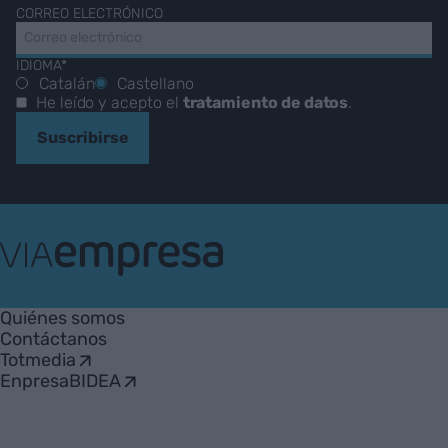
CORREO ELECTRÓNICO
IDIOMA*
Catalán
Castellano
He leído y acepto el
tratamiento de datos
.
Suscribirse
VIA
Empresa
Quiénes somos
Contáctanos
Totmedia
EnpresaBIDEA