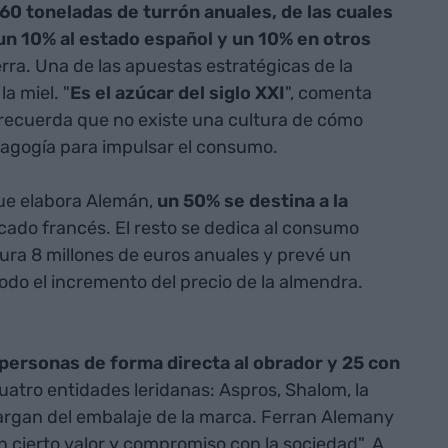
60 toneladas de turrón anuales, de las cuales
un 10% al estado español y un 10% en otros
erra. Una de las apuestas estratégicas de la
a miel. "
Es el azúcar del siglo XXI
", comenta
 recuerda que no existe una cultura de cómo
edagogía para impulsar el consumo.
e elabora Alemán,
un 50% se destina a la
cado francés. El resto se dedica al consumo
tura 8 millones de euros anuales y prevé un
odo el incremento del precio de la almendra.
personas de forma directa al obrador y 25 con
uatro entidades leridanas: Aspros, Shalom, la
cargan del embalaje de la marca. Ferran Alemany
 cierto valor y compromiso con la sociedad". A