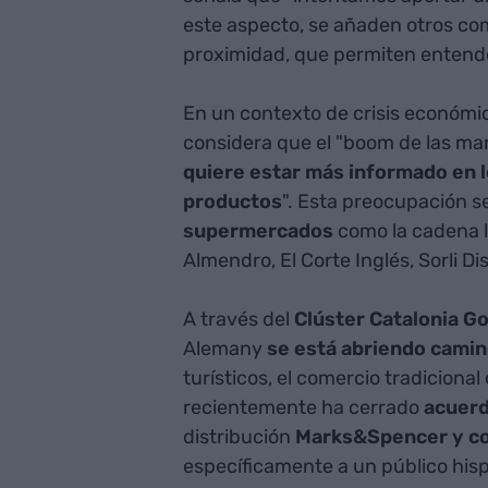
este aspecto, se añaden otros com
proximidad, que permiten entend
En un contexto de crisis económi
considera que el "boom de las ma
quiere estar más informado en lo
productos
". Esta preocupación s
supermercados
como la cadena l
Almendro, El Corte Inglés, Sorli D
A través del
Clúster Catalonia G
Alemany
se está abriendo camin
turísticos, el comercio tradicion
recientemente ha cerrado
acuerd
distribución
Marks&Spencer y con
específicamente a un público hisp