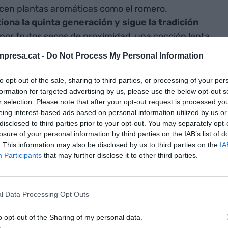
acen plantas aromáticas como el romero.
iona la quinta generación y sigue la tradición
 por frutos secos de proximidad, una cocción lenta
r una miel de calidad, pero también para elaborar
presa.cat -
Do Not Process My Personal Information
 natural y sin azúcares añadidos.
to opt-out of the sale, sharing to third parties, or processing of your per
emany
,
Ferran Alemany
, define de forma sencilla la
formation for targeted advertising by us, please use the below opt-out s
r selection. Please note that after your opt-out request is processed y
productores de turrón y traginers de la miel"
.
eing interest-based ads based on personal information utilized by us or
er heredero de una tradición familiar, que se
disclosed to third parties prior to your opt-out. You may separately opt-
l turrón e innovadores en la miel. "Ofrecemos un
losure of your personal information by third parties on the IAB’s list of
. This information may also be disclosed by us to third parties on the
IA
do gracias con la miel de romero". En el caso de la
Participants
that may further disclose it to other third parties.
con las monoflorals, que se recogen y seleccionan
s de todo el Estado español
.
l Data Processing Opt Outs
a
ar no ha cambiado mucho desde 1879. Aquel año,
la
o opt-out of the Sharing of my personal data.