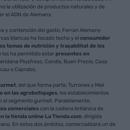
o la utilización de productos naturales y de
er el ADN de Alemany.
ca y contención del gasto, Ferran Alemany
rcas blancas ha tocado techo y el
consumidor
s temas de nutrición y traçabilitat de los
e los ha permitido estar
presentes en
eridana Plusfresc, Condis, Buen Precio, Casa
iscau o Caprabo.
ourmet
, del que forma parte, Turrones y Miel
o en las agrobotiquges
, los establecimientos
al o el segmento gurmet. Paralelamente,
os comerciales
con la cadena británica de
 la tienda online La Tienda.com
, dirigida
ano. En estos dos ámbitos, comercializará un de