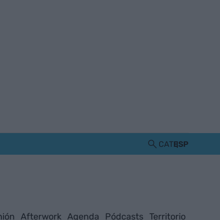
CAT
ESP
nión
Afterwork
Agenda
Pódcasts
Territorio