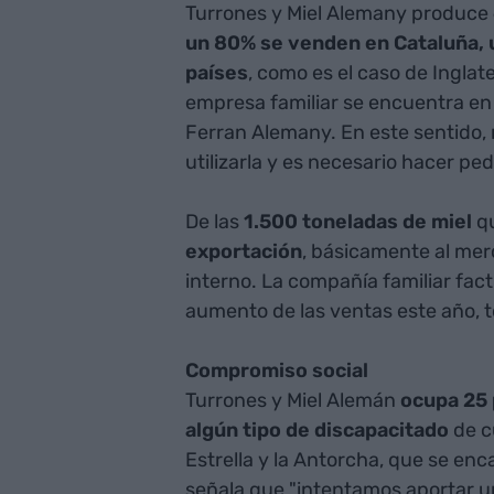
Turrones y Miel Alemany produce
un 80% se venden en Cataluña, 
países
, como es el caso de Inglat
empresa familiar se encuentra en l
Ferran Alemany. En este sentido,
utilizarla y es necesario hacer p
De las
1.500 toneladas de miel
qu
exportación
, básicamente al mer
interno. La compañía familiar fac
aumento de las ventas este año, t
Compromiso social
Turrones y Miel Alemán
ocupa 25 
algún tipo de discapacitado
de c
Estrella y la Antorcha, que se en
señala que "intentamos aportar un