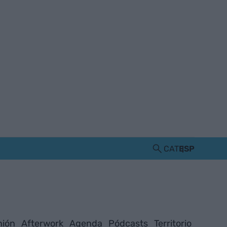
CAT
ESP
nión
Afterwork
Agenda
Pódcasts
Territorio