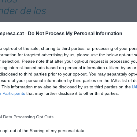
der de los
presa.cat -
Do Not Process My Personal Information
presa familiar tienen como causa la confusión de
to opt-out of the sale, sharing to third parties, or processing of your per
iento. Esto viene favorecido por el hecho que en
formation for targeted advertising by us, please use the below opt-out s
 puede ser absoluta al coincidir muchos roles
r selection. Please note that after your opt-out request is processed y
igura del fundador. Para minimizar los conflictos se
eing interest-based ads based on personal information utilized by us or
disclosed to third parties prior to your opt-out. You may separately opt-
 empresa y a la familia como familia, y recordar
losure of your personal information by third parties on the IAB’s list of
riente de la familia. Si bien es cierto que no hay
. This information may also be disclosed by us to third parties on the
IA
 familias, existen patrones de referencia que es
Participants
that may further disclose it to other third parties.
s económico es aprender de los errores otros.
 familiar un hecho clave es todo el proceso de
l Data Processing Opt Outs
sión. Es habitual desear, sobre todo para el
o opt-out of the Sharing of my personal data.
r continúe generación tras generación como una