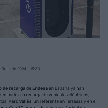
e Julio de 2024 - 15:30
b de recarga
de
Endesa
en España ya han
dicado a la recarga de vehículos eléctricos,
rcial
Parc Vallès
, un referente en Terrassa y en el
lona. Con 30 puntos de recarga y 1,6 MW de