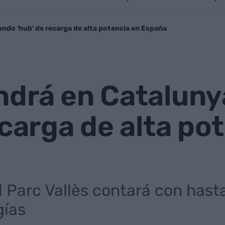
ndo 'hub' de recarga de alta potencia en España
ndrá en Cataluny
ecarga de alta po
l Parc Vallès contará con hast
gías