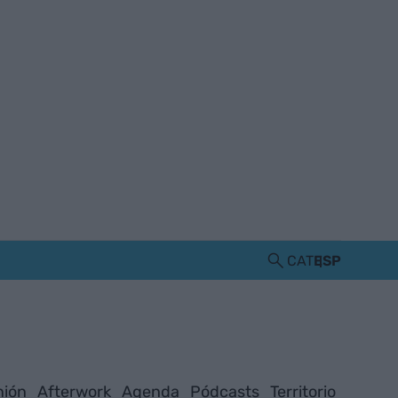
CAT
ESP
nión
Afterwork
Agenda
Pódcasts
Territorio