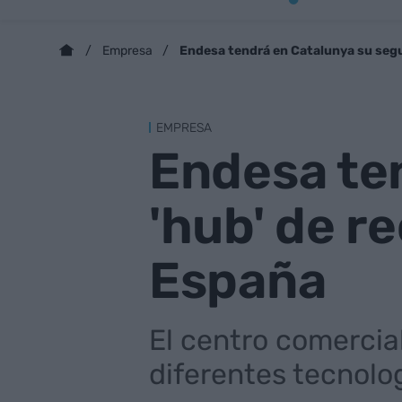
Endesa tendrá en Catalunya su segu
Empresa
EMPRESA
Endesa te
'hub' de r
España
El centro comercia
diferentes tecnolo