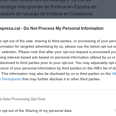
e recarga más grande de Endesa en España en
 espacio de recarga de Endesa en Catalunya.
presa.cat -
Do Not Process My Personal Information
00 kW son la estrella del proyecto, con hasta 8
para facilitar la movilidad eléctrica va más allá. Y
to opt-out of the sale, sharing to third parties, or processing of your per
 Parc Vallès dispondrá de un total de 30 plazas de
formation for targeted advertising by us, please use the below opt-out s
diferentes tecnologías, desde la semirrápida a la
r selection. Please note that after your opt-out request is processed y
será amplia y variada.
eing interest-based ads based on personal information utilized by us or
disclosed to third parties prior to your opt-out. You may separately opt-
losure of your personal information by third parties on the IAB’s list of
rarrápidos de
. This information may also be disclosed by us to third parties on the
IA
Participants
that may further disclose it to other third parties.
la del
a 8 plazas de
l Data Processing Opt Outs
o opt-out of the Sharing of my personal data.