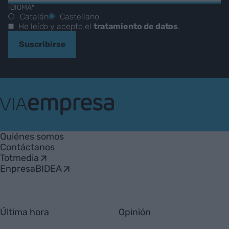
IDIOMA*
Catalán
Castellano
He leído y acepto el
tratamiento de datos
.
Suscribirse
VIA
Empresa
Quiénes somos
Contáctanos
Totmedia
EnpresaBIDEA
Última hora
Opinión