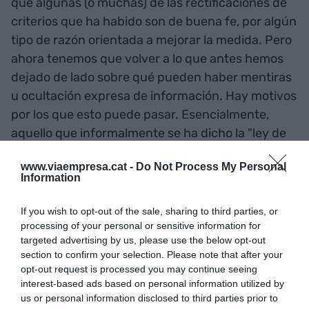
que algunas (o muchas) de las rectificaciones de
criterios que ha habido son de buena fe, por algún
tipo de razón orientada a mejorar la medida. Pero
ahora tenemos que volver a lo que antes hemos
dejado de lado sobre qué pueden haber mentiras
u ocultación expresa de información. Hay motivos
por los que esto puede pasar. Esencialmente,
aquello que informalmente se ha dicho la "ley de
Campbell" (lo empezaron a decir sus alumnos,
www.viaempresa.cat -
Do Not Process My Personal
entre los que había uno de nosotros, en la
Information
Universidad de Northwestern, donde Campbell
era profesor de Ciencia Social).
If you wish to opt-out of the sale, sharing to third parties, or
processing of your personal or sensitive information for
targeted advertising by us, please use the below opt-out
"La ley de Campbell dice que
section to confirm your selection. Please note that after your
opt-out request is processed you may continue seeing
inevitablemente hay
interest-based ads based on personal information utilized by
presiones hacia la
us or personal information disclosed to third parties prior to