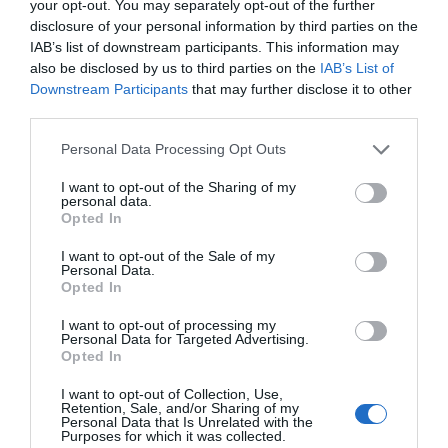
your opt-out. You may separately opt-out of the further
corrupción y, por lo tanto,
disclosure of your personal information by third parties on the
IAB’s list of downstream participants. This information may
hacia la mentira y la
also be disclosed by us to third parties on the
IAB’s List of
Downstream Participants
that may further disclose it to other
ocultación de información,
third parties.
en cualquier indicador social
Personal Data Processing Opt Outs
que se utilice para tomar
I want to opt-out of the Sharing of my
personal data.
decisiones"
Opted In
I want to opt-out of the Sale of my
Personal Data.
La ley de Campbell dice que inevitablemente hay
Opted In
presiones hacia la corrupción y, por lo tanto, hacia
I want to opt-out of processing my
la mentira y la ocultación de información, en
Personal Data for Targeted Advertising.
Opted In
cualquier indicador social que se utilice para
tomar decisiones. Es decir, cualquier indicador
I want to opt-out of Collection, Use,
Retention, Sale, and/or Sharing of my
social, cuanto más se utilice para tomar
Personal Data that Is Unrelated with the
Purposes for which it was collected.
decisiones y para evaluar la gestión de quién las