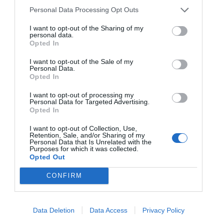
para un modelo más global
Personal Data Processing Opt Outs
en el que quepan todos los
I want to opt-out of the Sharing of my
personal data.
Opted In
tipos de transporte y de
I want to opt-out of the Sale of my
movilidad compartida"
Personal Data.
Opted In
Ricard Font ha defendido que "la movilidad ha
I want to opt-out of processing my
Personal Data for Targeted Advertising.
dejado de ser una cuestión de conectividad punto
Opted In
a punto, para un modelo más global en el que
I want to opt-out of Collection, Use,
quepan todos los tipos de transporte y de
Retention, Sale, and/or Sharing of my
Personal Data that Is Unrelated with the
movilidad compartida, porque el mundo entero
Purposes for which it was collected.
Opted Out
está convencido que hay de haber un cambio".
CONFIRM
En cuanto a la asunción de la gestión de Rodalíes,
el presidente de FGC ha defendido de nuevo que
Data Deletion
Data Access
Privacy Policy
la compañía está preparada para hacerse cargo