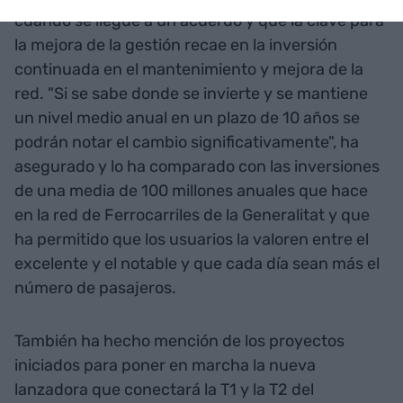
cuando se llegue a un acuerdo y que la clave para
la mejora de la gestión recae en la inversión
continuada en el mantenimiento y mejora de la
red. "Si se sabe donde se invierte y se mantiene
un nivel medio anual en un plazo de 10 años se
podrán notar el cambio significativamente", ha
asegurado y lo ha comparado con las inversiones
de una media de 100 millones anuales que hace
en la red de Ferrocarriles de la Generalitat y que
ha permitido que los usuarios la valoren entre el
excelente y el notable y que cada día sean más el
número de pasajeros.
También ha hecho mención de los proyectos
iniciados para poner en marcha la nueva
lanzadora que conectará la T1 y la T2 del