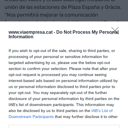
unión de las estaciones de Plaza España y Gràcia.
"Nos permitirá mejorar la comunicación
ferroviaria entre las áreas del Maresme, el Garraf y
el Vallès y pasar de los 22 millones de pasajeros
www.viaempresa.cat -
Do Not Process My Personal
Information
de la línea del Baix Llobregat a unos 40 millones y
la del Vallès de 70 a 100 millones", ha expresado y
If you wish to opt-out of the sale, sharing to third parties, or
ha concretado que las líneas de Sabadell y
processing of your personal or sensitive information for
Terrassa con este centenar de millones de
targeted advertising by us, please use the below opt-out
usuarios está en su máxima capacidad el 2030,
section to confirm your selection. Please note that after your
opt-out request is processed you may continue seeing
por lo cual, "se tiene que empezar a pensar en su
interest-based ads based on personal information utilized by
ampliación".
us or personal information disclosed to third parties prior to
your opt-out. You may separately opt-out of the further
disclosure of your personal information by third parties on the
"La movilidad ha dejado de
IAB’s list of downstream participants. This information may
also be disclosed by us to third parties on the
IAB’s List of
ser una cuestión de
Downstream Participants
that may further disclose it to other
conectividad punto a punto,
third parties.