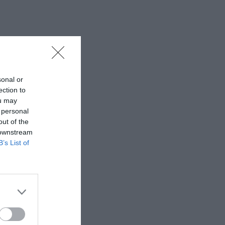
sonal or
ection to
ou may
 personal
out of the
 downstream
B’s List of