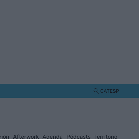
CAT
ESP
nión
Afterwork
Agenda
Pódcasts
Territorio