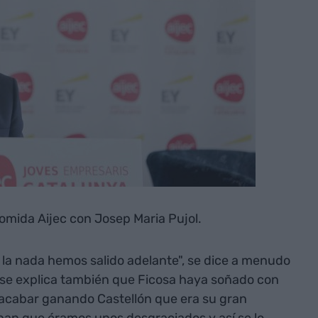
Comida Aijec con Josep Maria Pujol.
la nada hemos salido adelante", se dice a menudo
sí se explica también que Ficosa haya soñado con
e acabar ganando Castellón que era su gran
an que éramos unos desgraciados y así se lo