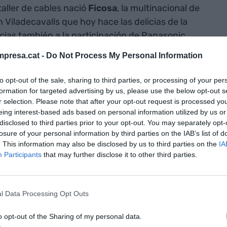
taller de cables nació
Ficosa
, la multinacional de
Viladecavalls que hoy hace las delicias de la
ias también a la participación de Panasonic .
pesar de sangre, sudor y lágrimas", aconseja en
presa.cat -
Do Not Process My Personal Information
tel Grand Marina.
to opt-out of the sale, sharing to third parties, or processing of your per
lo que os
formation for targeted advertising by us, please use the below opt-out s
r selection. Please note that after your opt-out request is processed y
ngre, sudor y
eing interest-based ads based on personal information utilized by us or
disclosed to third parties prior to your opt-out. You may separately opt-
losure of your personal information by third parties on the IAB’s list of
. This information may also be disclosed by us to third parties on the
IA
Participants
that may further disclose it to other third parties.
tirse sobre religión, política y la forma de tratar a
 el taller de Mercedes de la época donde duró
jo a su padre que quería ser mecánico y le pidió
l Data Processing Opt Outs
 de cables de repuesto para coches. Tenía al
o opt-out of the Sharing of my personal data.
en no había discutido:
Josep Maria Tarragó
. Así