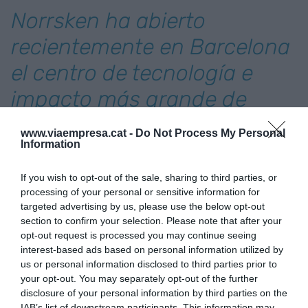
Norrsken ha abierto
recientemente en Barcelona
el centro de tecnología e
impacto más grande de
Europa, que actualmente
www.viaempresa.cat -
Do Not Process My Personal
Information
alberga a más de 800
miembros
If you wish to opt-out of the sale, sharing to third parties, or
processing of your personal or sensitive information for
targeted advertising by us, please use the below opt-out
El galardón será entregado durante la
XXVIII
section to confirm your selection. Please note that after your
Jornada Anual Esade Alumni,
en que Niklas
opt-out request is processed you may continue seeing
interest-based ads based on personal information utilized by
Adalberth compartirá su experiencia ante los
us or personal information disclosed to third parties prior to
antiguos alumnos de Esade que acudirán al
your opt-out. You may separately opt-out of the further
encuentro anual, que lleva por lema
From
disclosure of your personal information by third parties on the
IAB’s list of downstream participants. This information may