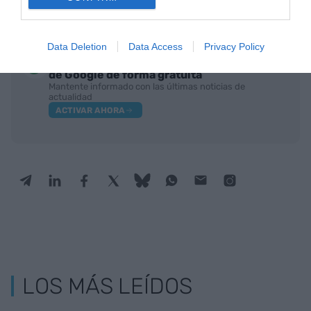
Data Deletion
Data Access
Privacy Policy
Añadir
VIA Empresa
como fuente preferida
de Google de forma gratuita
Mantente informado con las últimas noticias de
actualidad
ACTIVAR AHORA
LOS MÁS LEÍDOS