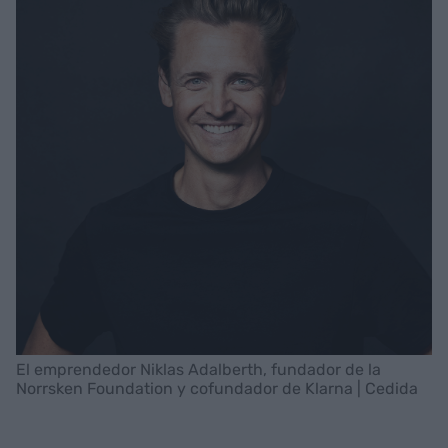
El emprendedor Niklas Adalberth, fundador de la
Norrsken Foundation y cofundador de Klarna | Cedida