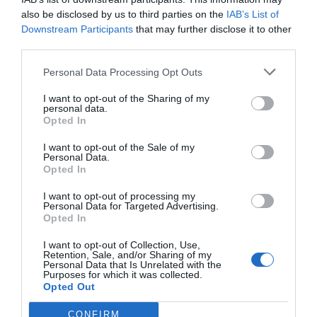
Creators to Innovators: Empowering Change
.
also be disclosed by us to third parties on the
IAB’s List of
Será una jornada dedicada al emprendimiento, en
Downstream Participants
that may further disclose it to other
la cual participará
George Chondrakis
, profesor
third parties.
del Departamento de Dirección General y
Personal Data Processing Opt Outs
Estrategia de Esade y director del Esade
Entrepreneurship Institute, y se reflexionará
I want to opt-out of the Sharing of my
personal data.
acerca del ADN de Esade y el emprendimiento, en
Opted In
una mesa redonda moderada por
Daniel
I want to opt-out of the Sale of my
Sánchez
, presidente de Esade Alumni, fundador
Personal Data.
Opted In
de Nauta Capital y presidente de Ship2B
Ventures, en la cual participarán los antiguos
I want to opt-out of processing my
Personal Data for Targeted Advertising.
alumnos de Esade
José Manuel Villanueva
,
Opted In
cofundador de Privalia, y cofundador y CEO de
I want to opt-out of Collection, Use,
011h;
María Alegre
, cofundadora de ChatBoost y
Retention, Sale, and/or Sharing of my
Personal Data that Is Unrelated with the
Flori Ventures, y
Maite Barrera
, fundadora
Purposes for which it was collected.
Bluecap y consejera de Globant.
Opted Out
CONFIRM