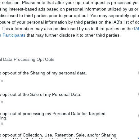
r selection. Please note that after your opt-out request is processed y
 creciente y sostenida en el uso del BIM en la
eing interest-based ads based on personal information utilized by us or
disclosed to third parties prior to your opt-out. You may separately opt-
e Catalunya y su sector público, y con la nueva
losure of your personal information by third parties on the IAB’s list of
ar “nuevas metas y objetivos” para consolidarlo.
. This information may also be disclosed by us to third parties on the
IA
Participants
that may further disclose it to other third parties.
s adjudicadas
ralitat ya
l Data Processing Opt Outs
erando los
o opt-out of the Sharing of my personal data.
ros
In
o opt-out of the Sale of my Personal Data.
30 pretende contribuir a la transformación de
In
on la garantía de la ciberseguridad, la
to opt-out of processing my Personal Data for Targeted
 accesible. Esto implica definir un modelo que
ing.
In
 participar en la gestión de la infraestructura
o opt-out of Collection, Use, Retention, Sale, and/or Sharing