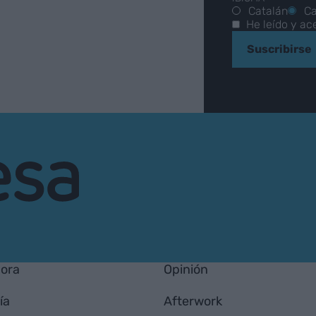
Catalán
Ca
He leído y ac
Suscribirse
hora
Opinión
ía
Afterwork