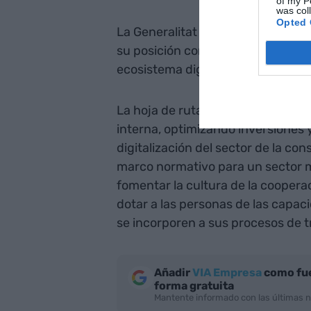
of my P
was col
Opted 
La Generalitat asume el reto de lid
su posición como
hub
digital inte
ecosistema digital y tecnológico 
La hoja de ruta prevé mejorar el s
interna, optimizando inversiones y
digitalización del sector de la co
marco normativo para un sector 
fomentar la cultura de la cooperac
dotar a las personas de las capaci
se incorporen a sus procesos de t
Añadir
VIA Empresa
como fue
forma gratuita
Mantente informado con las últimas n