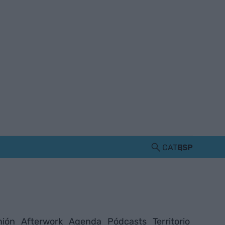
CAT
ESP
nión
Afterwork
Agenda
Pódcasts
Territorio