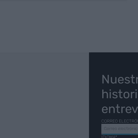
O
Nuest
histor
entrev
CORREO ELECTRÓ
IDIOMA*