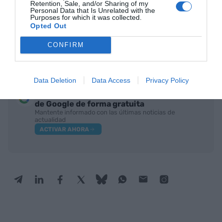
Retention, Sale, and/or Sharing of my
Desde 2021, se han registrado 3.564 millones de
Personal Data that Is Unrelated with the
Purposes for which it was collected.
euros en inversiones de compañías
Opted Out
multinacionales de Estados Unidos en Catalunya,
que han facilitado la creación de 11.300 puestos
CONFIRM
de trabajo.
Data Deletion
Data Access
Privacy Policy
Añadir
VIA Empresa
como fuente preferida
de Google de forma gratuita
Mantente informado con las últimas noticias de
actualidad
ACTIVAR AHORA