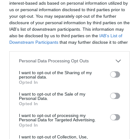
interest-based ads based on personal information utilized by
en sintonía con el modelo turístico definido en el
us or personal information disclosed to third parties prior to
Compromiso nacional por un turismo
your opt-out. You may separately opt-out of the further
disclosure of your personal information by third parties on the
responsable. Bajo el lema
Feel the Colors
, la
IAB’s list of downstream participants. This information may
campaña pivota alrededor de los valores, la
also be disclosed by us to third parties on the
IAB’s List of
identidad y la inspiración del FC Barcelona y de
Downstream Participants
that may further disclose it to other
Catalunya como vehículos de alcance global para
third parties.
la captación de visitantes de todo el mundo, de
Personal Data Processing Opt Outs
empresas y de proyectos de negocio.
I want to opt-out of the Sharing of my
personal data.
Opted In
En 2023, Estados Unidos se ha situado como el
principal país inversor en Catalunya en número de
I want to opt-out of the Sale of my
Personal Data.
proyectos empresariales y de creación de nuevos
Opted In
puestos de trabajo. Así, las empresas
I want to opt-out of processing my
norteamericanas invirtieron alrededor de 937
Personal Data for Targeted Advertising.
millones de euros en Catalunya, según datos de
Opted In
Acció a partir del
fDi Markets
del
Financial
Times
.
I want to opt-out of Collection, Use,