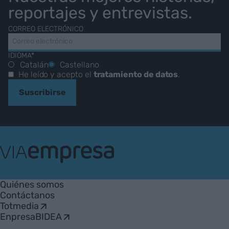
reportajes y entrevistas.
CORREO ELECTRÓNICO
IDIOMA*
Catalán
Castellano
He leído y acepto el
tratamiento de datos
.
Suscribirse
VIA
Empresa
Quiénes somos
Contáctanos
Totmedia
EnpresaBIDEA