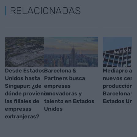
RELACIONADAS
Desde Estados
Barcelona &
Mediapro abr
Unidos hasta
Partners busca
nuevos cent
Singapur: ¿de
empresas
producción 
dónde provienen
innovadoras y
Barcelona y 
las filiales de
talento en Estados
Estados Uni
empresas
Unidos
extranjeras?