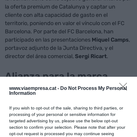
la oferta premium de Catalunya y captar un
cliente con alta capacidad de gasto en el
territorio, poniendo en valor el vínculo con el FC
Barcelona. Por parte del FC Barcelona, han
participado en las presentaciones
Miquel
Camps
,
portavoz adjunto de la Junta Directiva, y el
director del área comercial,
Sergi
Ricart
.
Alianza para la marca
Catalunya
www.viaempresa.cat -
Do Not Process My Personal
Information
Estas actuaciones se enmarcan en el acuerdo de
If you wish to opt-out of the sale, sharing to third parties, or
colaboración entre la Agència Catalana de
processing of your personal or sensitive information for
Turisme y el club azulgrana, renovado este mes
targeted advertising by us, please use the below opt-out
de julio. El objetivo de esta alianza es potenciar y
section to confirm your selection. Please note that after your
opt-out request is processed you may continue seeing
mejorar el posicionamiento de la marca Catalunya