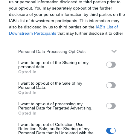
us or personal information disclosed to third parties prior to
se puede gestionar desde una aplicación móvil.
your opt-out. You may separately opt-out of the further
De este modo, la máquina se conecta en la red y
disclosure of your personal information by third parties on the
puede hacer facturas del consumo de café de la
IAB’s list of downstream participants. This information may
also be disclosed by us to third parties on the
IAB’s List of
oficina, para gestionar el gasto que supone; o, en
Downstream Participants
that may further disclose it to other
el supuesto de que el café lo tengan que pagar los
third parties.
trabajadores, la máquina gestiona el pago a
Personal Data Processing Opt Outs
través de la aplicación: "Las empresas que
trabajan con nosotros siempre pueden tener
I want to opt-out of the Sharing of my
personal data.
controlado el dinero que se gastan en café y
Opted In
regular el consumo más fácilmente", describe
I want to opt-out of the Sale of my
Font.
Personal Data.
Opted In
Próxima expansión
I want to opt-out of processing my
Personal Data for Targeted Advertising.
Opted In
Recientemente la empresa ha conseguido la
I want to opt-out of Collection, Use,
participación del Banco Sabadell para ayudarlos
Retention, Sale, and/or Sharing of my
Personal Data that Is Unrelated with the