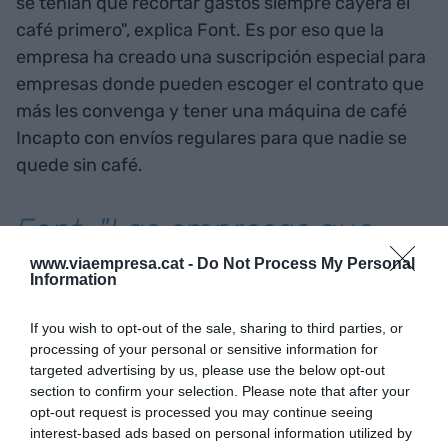
se tenían que recortar gastos siempre cayera el
café primero", explica Font. Es por eso que la
empresa ha creado una suscripción especial para
empresas donde pueden escoger el contrato que
más les convenga y tener una máquina de café
Incapto con envíos regulares para que nadie se
quede sin café.
Font: "Las empresas que
trabajan con nosotros
www.viaempresa.cat -
Do Not Process My Personal
Information
siempre pueden tener
If you wish to opt-out of the sale, sharing to third parties, or
controlado el dinero que se
processing of your personal or sensitive information for
targeted advertising by us, please use the below opt-out
gastan en café"
section to confirm your selection. Please note that after your
opt-out request is processed you may continue seeing
interest-based ads based on personal information utilized by
Además, el sistema de pago del café a la empresa