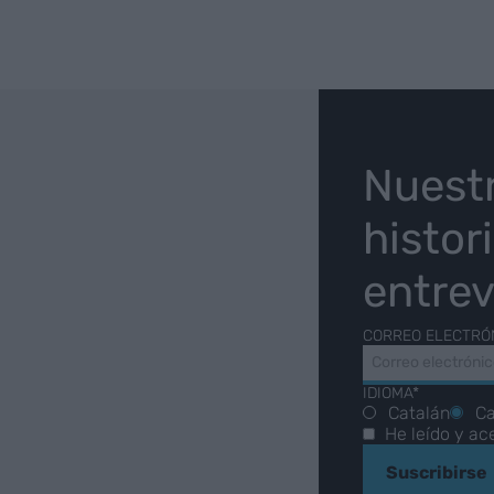
O
Nuest
histor
entrev
CORREO ELECTRÓ
IDIOMA*
Catalán
Ca
He leído y ac
Suscribirse