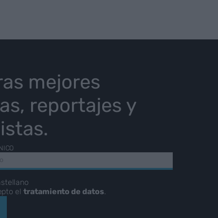
ras mejores
ias, reportajes y
istas.
NICO
stellano
epto el
tratamiento de datos
.