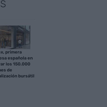
AS
ex, primera
sa española en
ar los 150.000
nes de
alización bursátil