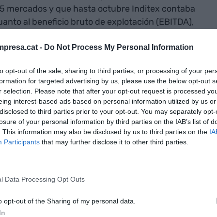
45 mercados y que hasta octubre Inditex contaba
anto al beneficio bruto de explotación (EBITDA),
ones de euros.
presa.cat -
Do Not Process My Personal Information
tró 63 tiendas menos que en los nueve primeros
to opt-out of the sale, sharing to third parties, or processing of your per
ara
las que más cerraron, con 41 y 36,
formation for targeted advertising by us, please use the below opt-out s
 Zara es la firma que más tiendas concentra
r selection. Please note that after your opt-out request is processed y
eing interest-based ads based on personal information utilized by us or
 Pull&Bear fue la única marca que incrementó el
disclosed to third parties prior to your opt-out. You may separately opt-
ando de 789 a 812.
losure of your personal information by third parties on the IAB’s list of
. This information may also be disclosed by us to third parties on the
IA
Participants
that may further disclose it to other third parties.
 textil
s menos que en
 meses de
l Data Processing Opt Outs
 y Zara las
o opt-out of the Sharing of my personal data.
In