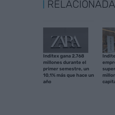
RELACIONAD
Inditex gana 2.768
Indit
millones durante el
empre
primer semestre, un
super
10,1% más que hace un
millo
año
capit