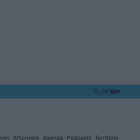
CAT
ESP
nión
Afterwork
Agenda
Pódcasts
Territorio