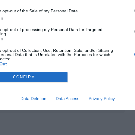
on 41 y 36,
o opt-out of the Sale of my Personal Data.
In
to opt-out of processing my Personal Data for Targeted
colecciones de las campañas de otoño e invierno,
ing.
In
por Internet, entre el 1 de noviembre y el 9 de
eranual. De cara a 2024, considera que hay
o opt-out of Collection, Use, Retention, Sale, and/or Sharing
ersonal Data that Is Unrelated with the Purposes for which it
ento” y estima realizar una inversión ordinaria
lected.
Out
e euros. También prevé destinar 900 millones en
acidad logística.
CONFIRM
nte preferida de Google de
Data Deletion
Data Access
Privacy Policy
ACTIVAR AHORA
oticias de actualidad