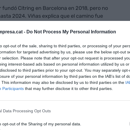
 fundó Citring en Barcelona en 2018, pero no
asta 2024. Viñas explica que el camino fue
sta 2021 trabajaron haciendo prototipos con
ia de 2020 agravó la situación, dificultando el
presa.cat -
Do Not Process My Personal Information
s prácticamente autofinanciándonos hasta que
to opt-out of the sale, sharing to third parties, or processing of your per
tor, entró con 600.000 euros en 2021", añade.
formation for targeted advertising by us, please use the below opt-out s
ronda de financiación que les permitió levantar
r selection. Please note that after your opt-out request is processed y
rincipalmente a iniciar la industrialización del
eing interest-based ads based on personal information utilized by us or
licado.
disclosed to third parties prior to your opt-out. You may separately opt-
losure of your personal information by third parties on the IAB’s list of
. This information may also be disclosed by us to third parties on the
IA
una ronda de
Participants
that may further disclose it to other third parties.
s permitió
s de euros,
l Data Processing Opt Outs
almente a
o opt-out of the Sharing of my personal data.