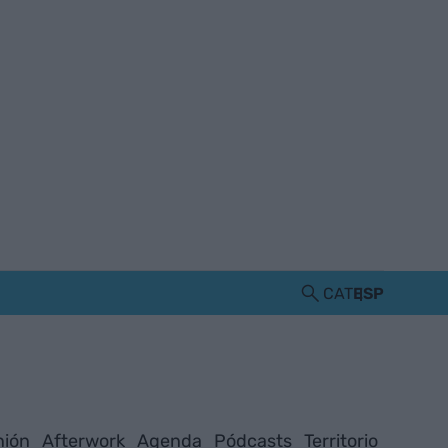
CAT
ESP
nión
Afterwork
Agenda
Pódcasts
Territorio