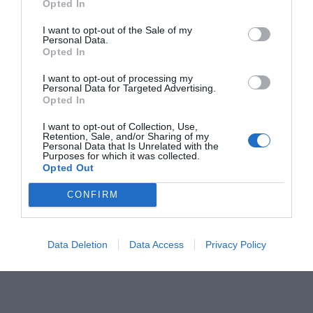
RELACIONADAS
Opted In
I want to opt-out of the Sale of my
Personal Data.
Opted In
I want to opt-out of processing my
Personal Data for Targeted Advertising.
Opted In
I want to opt-out of Collection, Use,
Retention, Sale, and/or Sharing of my
La alta velocidad
Adif avanza en las obras de la
Personal Data that Is Unrelated with the
Purposes for which it was collected.
entre España y
alta velocidad en la Sagrera
Opted Out
Francia: 10 años y 6
CONFIRM
millones de
pasajeros
Data Deletion
Data Access
Privacy Policy