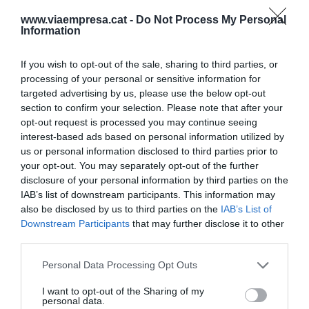
Inicial Flexible. Permitirán el cambio gratuito de
www.viaempresa.cat -
Do Not Process My Personal
fecha y hora sin recargo en las tarifas abiertas,
Information
mientras que en las flexibles se tendrá
If you wish to opt-out of the sale, sharing to third parties, or
que abonar la diferencia de tarifa.
processing of your personal or sensitive information for
targeted advertising by us, please use the below opt-out
section to confirm your selection. Please note that after your
Añadir
VIA Empresa
como fuente preferida
opt-out request is processed you may continue seeing
de Google de forma gratuita
interest-based ads based on personal information utilized by
Mantente informado con las últimas noticias de
us or personal information disclosed to third parties prior to
actualidad
ACTIVAR AHORA
your opt-out. You may separately opt-out of the further
disclosure of your personal information by third parties on the
IAB’s list of downstream participants. This information may
also be disclosed by us to third parties on the
IAB’s List of
Downstream Participants
that may further disclose it to other
third parties.
Personal Data Processing Opt Outs
I want to opt-out of the Sharing of my
personal data.