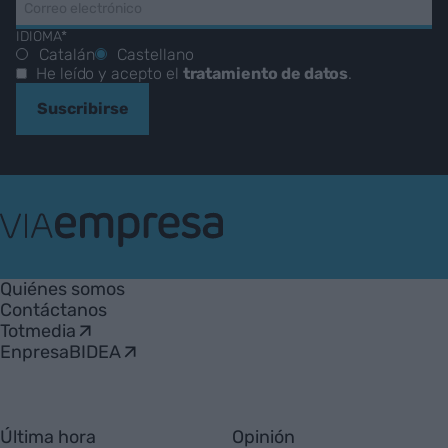
IDIOMA*
Catalán
Castellano
He leído y acepto el
tratamiento de datos
.
Suscribirse
VIA
Empresa
Quiénes somos
Contáctanos
Totmedia
EnpresaBIDEA
Última hora
Opinión