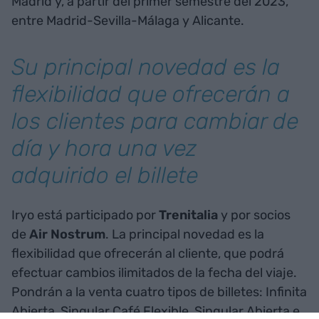
Madrid y, a partir del primer semestre del 2023,
entre Madrid-Sevilla-Málaga y Alicante.
Su principal novedad es la
flexibilidad que ofrecerán a
los clientes para cambiar de
día y hora una vez
adquirido el billete
Iryo está participado por
Trenitalia
y por socios
de
Air Nostrum
. La principal novedad es la
flexibilidad que ofrecerán al cliente, que podrá
efectuar cambios ilimitados de la fecha del viaje.
Pondrán a la venta cuatro tipos de billetes: Infinita
Abierta, Singular Café Flexible, Singular Abierta e