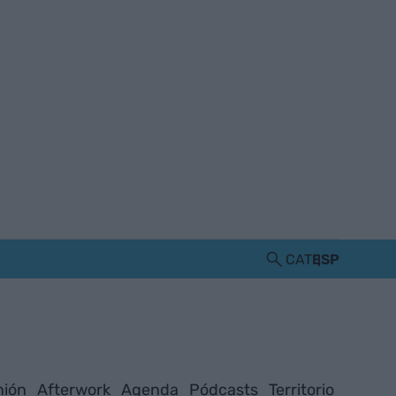
CAT
ESP
nión
Afterwork
Agenda
Pódcasts
Territorio