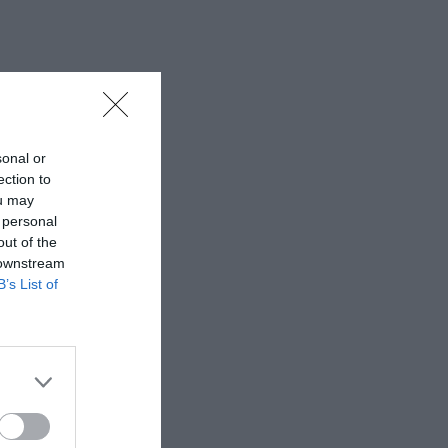
sonal or
ection to
ou may
 personal
out of the
 downstream
B’s List of