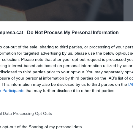
presa.cat -
Do Not Process My Personal Information
to opt-out of the sale, sharing to third parties, or processing of your per
formation for targeted advertising by us, please use the below opt-out s
o
r selection. Please note that after your opt-out request is processed y
eing interest-based ads based on personal information utilized by us or
disclosed to third parties prior to your opt-out. You may separately opt-
losure of your personal information by third parties on the IAB’s list of
. This information may also be disclosed by us to third parties on the
IA
Participants
that may further disclose it to other third parties.
grupo osonenc de
l Data Processing Opt Outs
alimentación
Buen Precio
. En la
lecimientos
Bonpreu
y Estallido
, y 25 benzineres
o opt-out of the Sharing of my personal data.
 trabajadores y ha acabado el primer semestre de