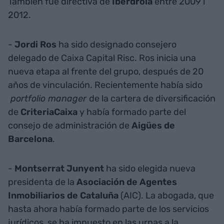
También fue directiva de
Iberdrola
entre 2009 i
2012.
-
Jordi Ros
ha sido designado consejero
delegado de
Caixa Capital Risc. Ros inicia una
nueva etapa al frente del grupo, después de 20
años de vinculación. Recientemente había sido
portfolio manager
de la cartera de diversificación
de
CriteriaCaixa
y había formado parte del
consejo de administración de
Aigües de
Barcelona
.
-
Montserrat Junyent
ha sido elegida nueva
presidenta de la
Asociación de Agentes
Inmobiliarios de Cataluña
(AIC). La abogada, que
hasta ahora había formado parte de los servicios
jurídicos, se ha impuesto en las urnas a la