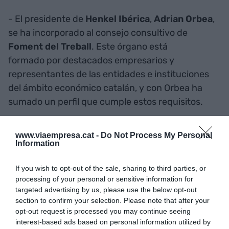
- El presidente de
Henkel Ibérica
,
Adrian Orbea
,
se ha incorporado al consejo consultivo de
Foment del Treball
. Este órgano está
formado por destacados empresarios y
representantes de las entidades e instituciones
del ámbito económico catalán, y con Orbea ha
sumado un perfil que cumple estos requisitos.
www.viaempresa.cat -
Do Not Process My Personal
SI QUIERES SABER MÁS
Information
If you wish to opt-out of the sale, sharing to third parties, or
processing of your personal or sensitive information for
targeted advertising by us, please use the below opt-out
section to confirm your selection. Please note that after your
opt-out request is processed you may continue seeing
interest-based ads based on personal information utilized by