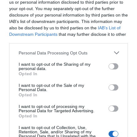
us or personal information disclosed to third parties prior to
Henkel inaugura un 'hub' en Barcelona que
your opt-out. You may separately opt-out of the further
dará empleo a 100 trabajadores este año
disclosure of your personal information by third parties on the
IAB’s list of downstream participants. This information may
also be disclosed by us to third parties on the
IAB’s List of
Downstream Participants
that may further disclose it to other
- La
Asociación de Fabricantes y
third parties.
Distribuidores
(AECOC) ha incorporado cinco
nuevos miembros a su consejo directivo. En
Personal Data Processing Opt Outs
concreto, han sido
Ana Callol
(
Coca-Cola
I want to opt-out of the Sharing of my
personal data.
Europacific Partners
),
Antonio Rodríguez
Opted In
Lázaro
(
Consum
),
Patricia Tobía
(
Mercadona
),
I want to opt-out of the Sale of my
Carlos González-Vilardell
(
Lidl
) y
Diego Maus
Personal Data.
(
IFA
). Todos ellos, cargos ejecutivos destacados
Opted In
en sus compañías.
I want to opt-out of processing my
Personal Data for Targeted Advertising.
Opted In
-
Sandra Palau
ha sido nombrada nueva BEO de
I want to opt-out of Collection, Use,
Nestlé Health Science
. Palau sucede en el cargo
Retention, Sale, and/or Sharing of my
Personal Data that Is Unrelated with the