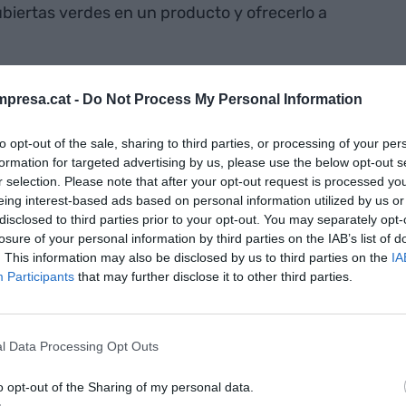
biertas verdes en un producto y ofrecerlo a
ió
Jungle Roofs
, una empresa emergente con una
presa.cat -
Do Not Process My Personal Information
s grande de techos verdes en las principales zonas
as y ciudadanía financien su construcción y
to opt-out of the sale, sharing to third parties, or processing of your per
efectos del calentamiento provocado por el
formation for targeted advertising by us, please use the below opt-out s
r selection. Please note that after your opt-out request is processed y
eing interest-based ads based on personal information utilized by us or
disclosed to third parties prior to your opt-out. You may separately opt-
ciativa es
losure of your personal information by third parties on the IAB’s list of
. This information may also be disclosed by us to third parties on the
IA
de las
Participants
that may further disclose it to other third parties.
 la ciudad en
l Data Processing Opt Outs
o opt-out of the Sharing of my personal data.