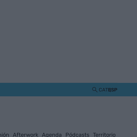
CAT
ESP
nión
Afterwork
Agenda
Pódcasts
Territorio