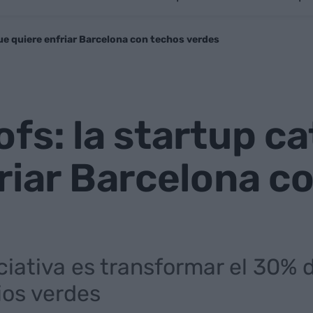
ue quiere enfriar Barcelona con techos verdes
fs: la startup c
riar Barcelona c
niciativa es transformar el 30% 
ios verdes