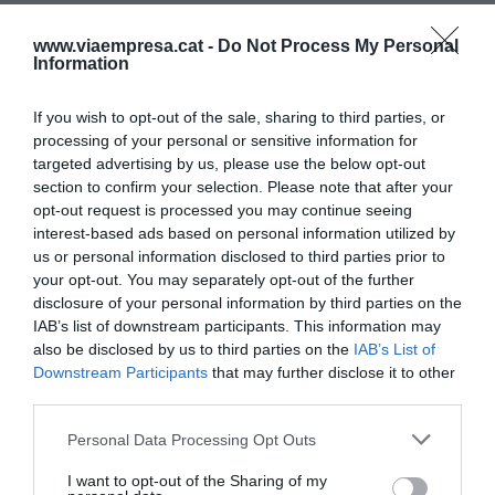
Hasta alcanzar estas cifras, la compañía ha
experimentado una auténtica metamorfosis:
www.viaempresa.cat -
Do Not Process My Personal
Information
comenzó vendiendo "rollitos de primavera" en
pequeñas tiendas de víveres de Barcelona, luego
If you wish to opt-out of the sale, sharing to third parties, or
abrió uno de los primeros restaurantes asiáticos
processing of your personal or sensitive information for
de la ciudad y, finalmente, se ha consolidado
targeted advertising by us, please use the below opt-out
section to confirm your selection. Please note that after your
como un negocio de éxito.
opt-out request is processed you may continue seeing
interest-based ads based on personal information utilized by
Pero en 2020 todo cambió. “La covid-19 me
us or personal information disclosed to third parties prior to
your opt-out. You may separately opt-out of the further
arruinó”, confiesa Ly. “Más de la mitad de la
disclosure of your personal information by third parties on the
plantilla estaba en casa por miedo al contagio,
IAB’s list of downstream participants. This information may
mientras los supermercados no dejaban de pedir
also be disclosed by us to third parties on the
IAB’s List of
Downstream Participants
that may further disclose it to other
más producto”, añade.
third parties.
De la venta de Ta Tung a
Personal Data Processing Opt Outs
ALOLOCO: Ly inicia una
I want to opt-out of the Sharing of my