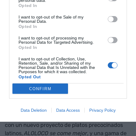
personal data.
Opted In
nueva etapa a los 70 años
I want to opt-out of the Sale of my
Personal Data.
A raíz de esta difícil situación, cuando la compañía
Opted In
facturaba 16 millones de euros, la empresaria se
I want to opt-out of processing my
vio obligada a vender Ta Tung a Proa Capital, el
Personal Data for Targeted Advertising.
Opted In
fondo de inversión propietario de
Pastas Gallo
. El
contrato de venta incluía la incorporación de Ly a
I want to opt-out of Collection, Use,
Retention, Sale, and/or Sharing of my
la junta de negocio y al departamento de I+D
Personal Data that Is Unrelated with the
Purposes for which it was collected.
como creadora de producto, así como un contrato
Opted Out
blindado de tres años que le impedía hacer la
CONFIRM
competencia.
Ly ha resurgido como el ave fénix y revela que
Data Deletion
Data Access
Privacy Policy
actualmente ha vuelto a su fábrica de Hospitalet
con un nuevo proyecto de platos precocinados
latinos,
ALOLOCO se come mejor
, y una gama de