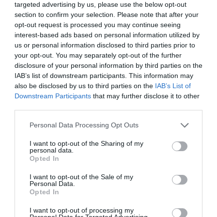
targeted advertising by us, please use the below opt-out
lavanderías de cadenas hoteleras. Así mismo "las
section to confirm your selection. Please note that after your
lavanderías industriales aprovechan que han
opt-out request is processed you may continue seeing
interest-based ads based on personal information utilized by
pasado los malos tiempos para cambiar
us or personal information disclosed to third parties prior to
maquinaria". En el sector de la lavandería
your opt-out. You may separately opt-out of the further
comercial, "geriátricos, hoteles pequeños o
disclosure of your personal information by third parties on the
IAB’s list of downstream participants. This information may
medios, peluquerías, centros veterinarios... No
also be disclosed by us to third parties on the
IAB’s List of
necesitan una gran lavandería, pero los quedan
Downstream Participants
that may further disclose it to other
cortos los equipamientos domésticos por sus
third parties.
requerimientos. Cada vez son más los que optan
Personal Data Processing Opt Outs
por una solución industrial", explican desde la
compañía.
I want to opt-out of the Sharing of my
personal data.
Opted In
Finalmente, en el sector de las lavanderías de
I want to opt-out of the Sale of my
autoservicio, desde Girbau apuntan que ya se ha
Personal Data.
Opted In
empezado a romper las barreras culturales que
existen en algunos países de Europa respeto lavar
I want to opt-out of processing my
Personal Data for Targeted Advertising.