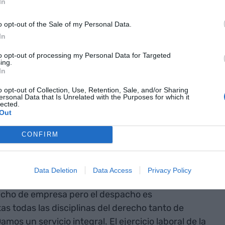
In
nas y empresas que lo necesitan y ayudar a
o opt-out of the Sale of my Personal Data.
In
co y ahora soy
to opt-out of processing my Personal Data for Targeted
ing.
erecho. Ser
In
ofesión
o opt-out of Collection, Use, Retention, Sale, and/or Sharing
ersonal Data that Is Unrelated with the Purposes for which it
lected.
 da una visión
Out
da"
CONFIRM
.
Data Deletion
Data Access
Privacy Policy
recho de empresa pero el despacho es
as todas las disciplinas del derecho tanto de
os un servicio integral. El ejercicio laboral de la