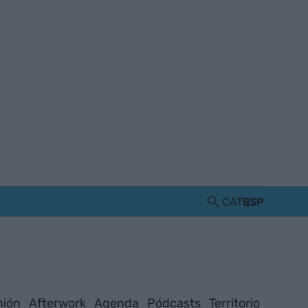
CAT
ESP
nión
Afterwork
Agenda
Pódcasts
Territorio