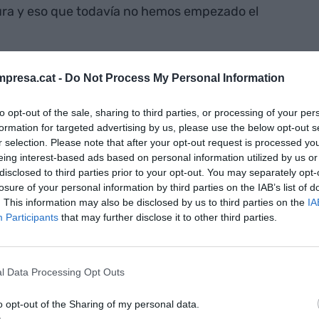
gura y eso que todavía no hemos empezado el
presa.cat -
Do Not Process My Personal Information
to opt-out of the sale, sharing to third parties, or processing of your per
echo, la facultad me cautivó e hice la carrera para
formation for targeted advertising by us, please use the below opt-out s
trabajé en un bufete y cuando acabé, monté un
r selection. Please note that after your opt-out request is processed y
rera y una profesión apasionante que te da una
eing interest-based ads based on personal information utilized by us or
 un enamorado de esta profesión.
disclosed to third parties prior to your opt-out. You may separately opt-
losure of your personal information by third parties on the IAB’s list of
. This information may also be disclosed by us to third parties on the
IA
Participants
that may further disclose it to other third parties.
, me inspiré en los despachos de abogados
l Data Processing Opt Outs
achos de Nueva York, Los Ángeles, o Londres. Esto
rsonal del cónsul de Japón en Barcelona hasta
o opt-out of the Sharing of my personal data.
s que nos permitió dedicarnos sólo al despacho.