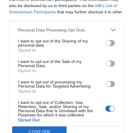
also be disclosed by us to third parties on the
IAB’s List of
Añadir
VIA Empresa
como fuente preferida
Downstream Participants
that may further disclose it to other
de Google de forma gratuita
third parties.
Mantente informado con las últimas noticias de
actualidad
ACTIVAR AHORA
Personal Data Processing Opt Outs
I want to opt-out of the Sharing of my
personal data.
Opted In
I want to opt-out of the Sale of my
Personal Data.
Opted In
I want to opt-out of processing my
Personal Data for Targeted Advertising.
RELACIONADAS
Opted In
I want to opt-out of Collection, Use,
Retention, Sale, and/or Sharing of my
Personal Data that Is Unrelated with the
Purposes for which it was collected.
Opted Out
CONFIRM