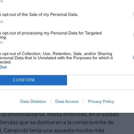
In
damente, vio que si iban veinte amigos, las
én compraban las zapatillas a gente que las
o opt-out of the Sale of my Personal Data.
In
 empecé", recuerda.
to opt-out of processing my Personal Data for Targeted
ing.
mos el
In
o opt-out of Collection, Use, Retention, Sale, and/or Sharing
ersonal Data that Is Unrelated with the Purposes for which it
lected.
Out
rábamos más zapatillas en las tiendas y a otra
uimos haciendo volumen", explica el fundador de
CONFIRM
no compraba personalmente las zapatillas en las
 proveedores. Cada vez venían más unidades.
Data Deletion
Data Access
Privacy Policy
 profesionalizarse. Hasta entonces, en el Estado
 tiendas que se dedicaran a la compraventa de
al. Camprubí tenía una apuesta mucho más