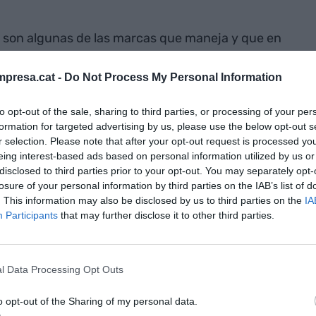
son algunas de las marcas que maneja y que en
 la moda urbana en todo el mundo. Las zapatillas
aboraciones de marcas con estrellas
presa.cat -
Do Not Process My Personal Information
del día. Y David Camprubí ha aprovechado la ola.
to opt-out of the sale, sharing to third parties, or processing of your per
formation for targeted advertising by us, please use the below opt-out s
ión por las zapatillas
r selection. Please note that after your opt-out request is processed y
eing interest-based ads based on personal information utilized by us or
disclosed to third parties prior to your opt-out. You may separately opt-
 emprendedor", explica Camprubí, que unió este
losure of your personal information by third parties on the IAB’s list of
atillas desde 2017. La compraventa de zapatillas
. This information may also be disclosed by us to third parties on the
IA
en Estados Unidos, mientras que en
Europa
era
Participants
that may further disclose it to other third parties.
o fue su manera de comenzar con solo dieciséis
l Data Processing Opt Outs
 al mercado un modelo que podía triunfar, pasaba
o opt-out of the Sharing of my personal data.
a para comprarlas. Las revendía a otros negocios y