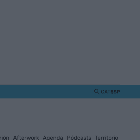
CAT
ESP
nión
Afterwork
Agenda
Pódcasts
Territorio