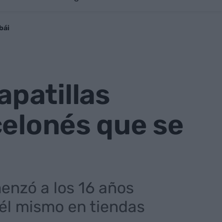
bái
patillas
celonés que se
enzó a los 16 años
él mismo en tiendas