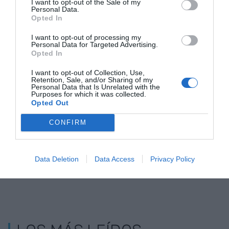
I want to opt-out of the Sale of my
Personal Data.
Opted In
I want to opt-out of processing my
Personal Data for Targeted Advertising.
Opted In
El SOC inicia un
Cinco candidatas a
Pimec amplía
I want to opt-out of Collection, Use,
programa de FP
gestionar el centro
2.800 la ofe
Retention, Sale, and/or Sharing of my
Personal Data that Is Unrelated with the
dual dotado con 17
de FP de
plazas conc
Purposes for which it was collected.
Opted Out
millones de euros
automoción en
de FP
Martorell
CONFIRM
Data Deletion
Data Access
Privacy Policy