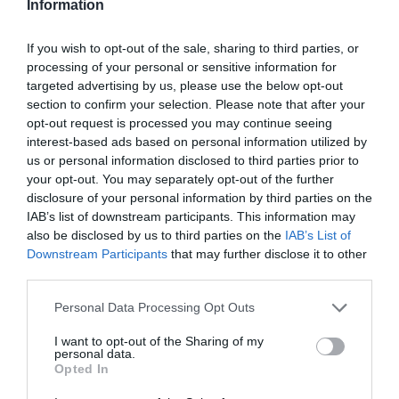
Information
euros).
If you wish to opt-out of the sale, sharing to third parties, or
processing of your personal or sensitive information for
Añadir
VIA Empresa
como fuente preferida
targeted advertising by us, please use the below opt-out
de Google de forma gratuita
section to confirm your selection. Please note that after your
Mantente informado con las últimas noticias de
opt-out request is processed you may continue seeing
actualidad
interest-based ads based on personal information utilized by
ACTIVAR AHORA
us or personal information disclosed to third parties prior to
your opt-out. You may separately opt-out of the further
disclosure of your personal information by third parties on the
IAB’s list of downstream participants. This information may
also be disclosed by us to third parties on the
IAB’s List of
Downstream Participants
that may further disclose it to other
third parties.
Personal Data Processing Opt Outs
RELACIONADAS
I want to opt-out of the Sharing of my
personal data.
Opted In