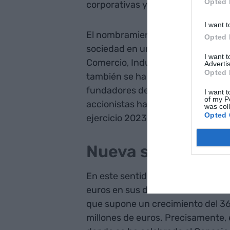
Opted 
corporativas y con inversores de 
I want t
El nombramiento de Capellades ha 
Opted 
sociedad en un Consejo de Admini
I want 
Comercio, Industria, Servicios y 
Advertis
Opted 
también se ha aprobado el nomb
fundadores de Inveready, como n
I want t
of my P
accionistas han aprobado las cuen
was col
Opted 
ejercicio 2023 de Parlem.
Nueva sede corpor
En este sentido, cabe recordar qu
euros en sus divisiones de teleco
que supone un crecimiento del 36
millones de euros. Precisamente, e