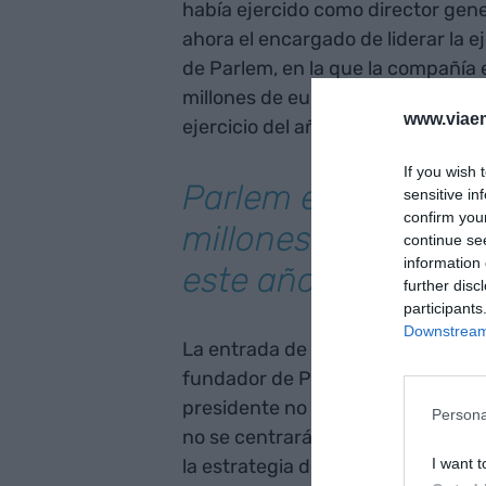
había ejercido como director gene
ahora el encargado de liderar la e
de Parlem, en la que la compañía 
millones de euros de facturación c
www.viaem
ejercicio del año 2024.
If you wish 
Parlem espera alca
sensitive in
confirm you
millones de euros d
continue se
information 
este año
further disc
participants
Downstream 
La entrada de Capellades como co
fundador de Parlem,
Ernest Pér
presidente no ejecutivo del Grup
Persona
no se centrarán en la tarea del día
I want t
la estrategia de negocio de los pr