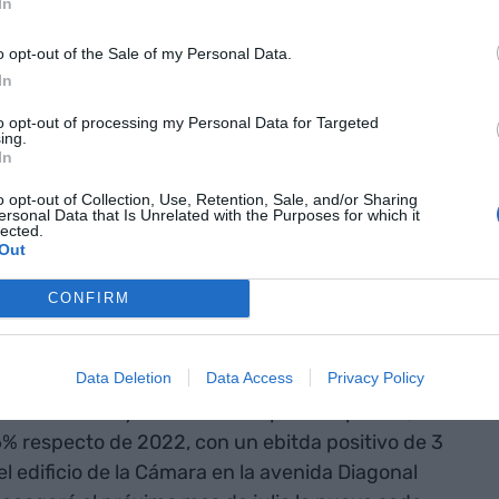
In
Parlem.
o opt-out of the Sale of my Personal Data.
sido aprobado hoy por los accionistas de la
In
stración celebrado en la Cámara Oficial de
to opt-out of processing my Personal Data for Targeted
Navegación de Barcelona. Durante la sesión
ing.
In
ramiento de
Roger
Piqué
, uno de los socios
uevo miembro del Consejo. Igualmente, los
o opt-out of Collection, Use, Retention, Sale, and/or Sharing
ersonal Data that Is Unrelated with the Purposes for which it
tas anuales y los resultados auditados del
lected.
Out
CONFIRM
ativa para el Grupo
Data Deletion
Data Access
Privacy Policy
e el Grupo facturó el año pasado 45 millones de
municaciones y de soluciones para empresas, lo
% respecto de 2022, con un ebitda positivo de 3
l edificio de la Cámara en la avenida Diagonal