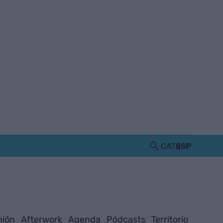
CAT
ESP
nión
Afterwork
Agenda
Pódcasts
Territorio