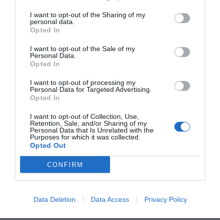
I want to opt-out of the Sharing of my
personal data.
Opted In
I want to opt-out of the Sale of my
Personal Data.
Opted In
RELACIONADAS
I want to opt-out of processing my
Personal Data for Targeted Advertising.
Opted In
I want to opt-out of Collection, Use,
Retention, Sale, and/or Sharing of my
Personal Data that Is Unrelated with the
Purposes for which it was collected.
Opted Out
CONFIRM
Cellnex amplía
Cellnex pierde para acercar a la
capital para crecer
gente en tiempos de covid-19
Data Deletion
Data Access
Privacy Policy
más en Europa