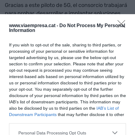
Gracias a este piloto de 5G, el consorcio trabajará
para probar, desarrollar e implantar soluciones
holográficas especialmente pensadas para el
www.viaempresa.cat -
Do Not Process My Personal
sector educativo y la formación a distancia; así
Information
como sistemas flexibles para la optimización de la
If you wish to opt-out of the sale, sharing to third parties, or
logística por medio de vehículos autónomos y
processing of your personal or sensitive information for
conectados para la industria 4.0; y vehículos
targeted advertising by us, please use the below opt-out
autónomos, conectados y sostenibles para el
section to confirm your selection. Please note that after your
transporte de pasajeros en grandes recintos,
opt-out request is processed you may continue seeing
interest-based ads based on personal information utilized by
entre otras muchas cosas.
us or personal information disclosed to third parties prior to
your opt-out. You may separately opt-out of the further
disclosure of your personal information by third parties on the
Añadir
VIA Empresa
como fuente preferida
IAB’s list of downstream participants. This information may
de Google de forma gratuita
also be disclosed by us to third parties on the
IAB’s List of
Mantente informado con las últimas noticias de
Downstream Participants
that may further disclose it to other
actualidad
third parties.
ACTIVAR AHORA
Personal Data Processing Opt Outs