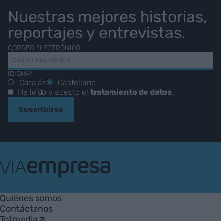
Nuestras mejores historias,
reportajes y entrevistas.
CORREO ELECTRÓNICO
IDIOMA*
Catalán
Castellano
He leído y acepto el
tratamiento de datos
.
Suscribirse
VIA
Empresa
Quiénes somos
Contáctanos
Totmedia