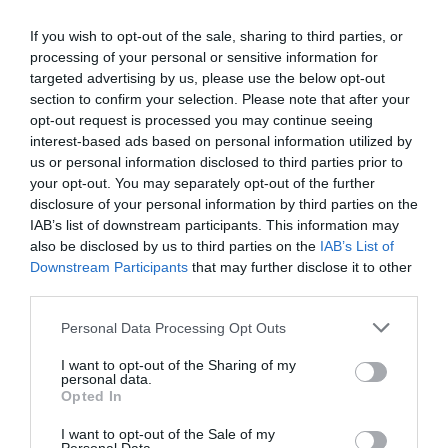
en datos e inteligencia artificial, superando
If you wish to opt-out of the sale, sharing to third parties, or
barreras de fragmentación y facilitando la
processing of your personal or sensitive information for
colaboración entre instituciones.
targeted advertising by us, please use the below opt-out
section to confirm your selection. Please note that after your
opt-out request is processed you may continue seeing
Sant Cugat avanza en su
interest-based ads based on personal information utilized by
us or personal information disclosed to third parties prior to
estrategia de innovación
your opt-out. You may separately opt-out of the further
en salud
disclosure of your personal information by third parties on the
IAB’s list of downstream participants. This information may
also be disclosed by us to third parties on the
IAB’s List of
La participación conjunta con agentes del
Downstream Participants
that may further disclose it to other
territorio ha permitido reforzar la dimensión
third parties.
colaborativa de la visita, facilitando el intercambio
Personal Data Processing Opt Outs
de conocimiento y buenas prácticas con otros
I want to opt-out of the Sharing of my
ecosistemas europeos líderes. Esta experiencia
personal data.
contribuye a fortalecer y conectar el entorno
Opted In
innovador más cercano, así como a potenciar la
I want to opt-out of the Sale of my