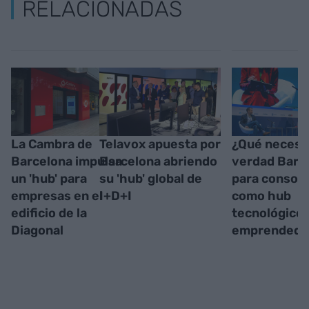
RELACIONADAS
La Cambra de
Telavox apuesta por
¿Qué necesi
Barcelona impulsa
Barcelona abriendo
verdad Barc
un 'hub' para
su 'hub' global de
para consoli
empresas en el
I+D+I
como hub
edificio de la
tecnológico 
Diagonal
emprendedo