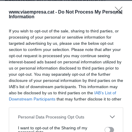
Rasmussen
, en España todavía existe un
“enorme potencial” para desplegar el vehículo
www.viaempresa.cat -
Do Not Process My Personal
eléctrico. “Creemos que la falta de disponibilidad
Information
no debe impedir a la gente crear un planeta más
If you wish to opt-out of the sale, sharing to third parties, or
sostenible y sano. Por eso nuestro objetivo es
processing of your personal or sensitive information for
digitalizar por completo el ecosistema de los
targeted advertising by us, please use the below opt-out
vehículos eléctricos para hacer frente a los retos
section to confirm your selection. Please note that after your
inmediatos del sector”, ha añadido Rasmussen.
opt-out request is processed you may continue seeing
interest-based ads based on personal information utilized by
Monta aspira a convertirse en “líder del mercado”
us or personal information disclosed to third parties prior to
en 2025.
your opt-out. You may separately opt-out of the further
disclosure of your personal information by third parties on the
IAB’s list of downstream participants. This information may
La plataforma permite simplificar y agilizar el
also be disclosed by us to third parties on the
IAB’s List of
despliegue, uso y gestión de la infraestructura de
Downstream Participants
that may further disclose it to other
recarga de vehículos eléctricos, con servicios
third parties.
para las empresas, los operadores de puntos de
Personal Data Processing Opt Outs
carga, o los conductores particulares. Rasmussen
I want to opt-out of the Sharing of my
explica que ante los “obstáculos” para encontrar