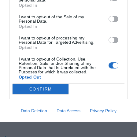
personal data.
estaciones de recarga que tienen todavía muchos
Opted In
conductores, Monta quiere “solucionar este
I want to opt-out of the Sale of my
problema a largo plazo” reuniendo a los diversos
Personal Data.
Opted In
actores en una sola plataforma.
I want to opt-out of processing my
Personal Data for Targeted Advertising.
Opted In
Añadir
VIA Empresa
como fuente preferida
de Google de forma gratuita
I want to opt-out of Collection, Use,
Mantente informado con las últimas noticias de
Retention, Sale, and/or Sharing of my
actualidad
Personal Data that Is Unrelated with the
Purposes for which it was collected.
ACTIVAR AHORA
Opted Out
CONFIRM
Data Deletion
Data Access
Privacy Policy