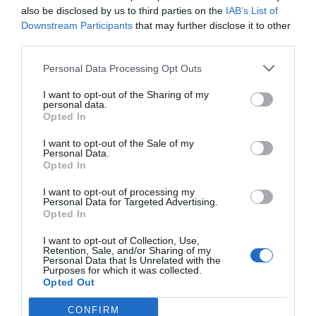
also be disclosed by us to third parties on the
IAB’s List of
Downstream Participants
that may further disclose it to other
third parties.
Añadir
VIA Empresa
como fuente preferida
de Google de forma gratuita
Personal Data Processing Opt Outs
Mantente informado con las últimas noticias de
actualidad
I want to opt-out of the Sharing of my
ACTIVAR AHORA
personal data.
Opted In
I want to opt-out of the Sale of my
Personal Data.
Opted In
I want to opt-out of processing my
Personal Data for Targeted Advertising.
Opted In
I want to opt-out of Collection, Use,
RELACIONADAS
Retention, Sale, and/or Sharing of my
Personal Data that Is Unrelated with the
Purposes for which it was collected.
Opted Out
CONFIRM