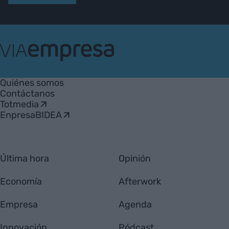
VIA
Empresa
Quiénes somos
Contáctanos
Totmedia
EnpresaBIDEA
Última hora
Opinión
Economía
Afterwork
Empresa
Agenda
Innovación
Pódcast