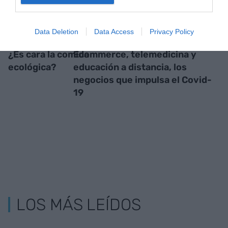
Data Deletion
Data Access
Privacy Policy
¿Es cara la comida
Ecommerce, telemedicina y
ecológica?
educación a distancia, los
negocios que impulsa el Covid-
19
LOS MÁS LEÍDOS