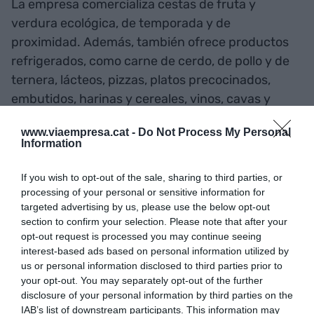
La empresa comercializa cestas de fruta y
verdura ecológica, de temporada y de
proximidad. Además, también ofrece productos
refrigerados, como carne de cerdo, de pollo y de
ternera, lácteos, pizzas, platos precocinados,
embutidos, harinas y cereales, vinos, cavas y
productos ecológicos de limpieza para el hogar.
www.viaempresa.cat -
Do Not Process My Personal
Information
La compañía trabaja con 15 productores de toda
Catalunya, en función de los productos que
If you wish to opt-out of the sale, sharing to third parties, or
processing of your personal or sensitive information for
ofrecen según la temporada. Las cestas se
targeted advertising by us, please use the below opt-out
pueden entregar a domicilio o bien recoger en
section to confirm your selection. Please note that after your
alguno de los puntos establecidos por la empresa.
opt-out request is processed you may continue seeing
interest-based ads based on personal information utilized by
De cara a 2021, La Tavalla prevé potenciar las
us or personal information disclosed to third parties prior to
relaciones con productores de fruta y verdura
your opt-out. You may separately opt-out of the further
ecológicas, incorporar nuevos productos en seco
disclosure of your personal information by third parties on the
y potenciar las suscripciones.
IAB’s list of downstream participants. This information may