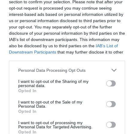
section to confirm your selection. Please note that after your
A partir de los años 2000, TDF puso en marcha su
opt-out request is processed you may continue seeing
interest-based ads based on personal information utilized by
proceso de internacionalización, que comenzó
us or personal information disclosed to third parties prior to
con una delegación en Portugal. Después abrió en
your opt-out. You may separately opt-out of the further
Francia, Polonia, Suiza, Rumanía, República
disclosure of your personal information by third parties on the
IAB’s list of downstream participants. This information may
Checa, Alemania y Eslovaquia
. "No era habitual
also be disclosed by us to third parties on the
IAB’s List of
que una empresa catalana tuviera la distribución
Downstream Participants
that may further disclose it to other
de primeras marcas en el norte de Europa. La
third parties.
gente se sorprendía y al principio no nos tomaban
Personal Data Processing Opt Outs
en serio", recuerda Alberto. Pero lo consiguieron y
ahora son referentes en buena parte del
I want to opt-out of the Sharing of my
personal data.
continente. El siguiente salto fue a Latinoamérica,
Opted In
donde ya tienen filiales en Argentina, Uruguay,
I want to opt-out of the Sale of my
Paraguay, Bolivia y Brasil. Un modelo centrado en
Personal Data.
Opted In
el servicio al cliente ha sido básico para su
crecimiento.
I want to opt-out of processing my
Personal Data for Targeted Advertising.
Opted In