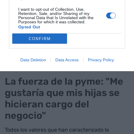
Aunque la distribución sigue siendo el pilar
I want to opt-out of Collection, Use,
fundamental, TDF también diseña ahora
Retention, Sale, and/or Sharing of my
Personal Data that Is Unrelated with the
soluciones propias. Todo alrededor de los fluidos:
Purposes for which it was collected.
Opted Out
el bombeo, filtración, tratamiento, estanqueidad...
Y para industrias muy variadas: desde la
CONFIRM
alimentación hasta la farmacéutica o la química.
El reto es ahora dar el paso también al gran sector
Data Deletion
Data Access
Privacy Policy
del agua.
La fuerza de la pyme: "Me
gustaría que mis hijas se
hicieran cargo del
negocio"
Todos los valores que han caracterizado la