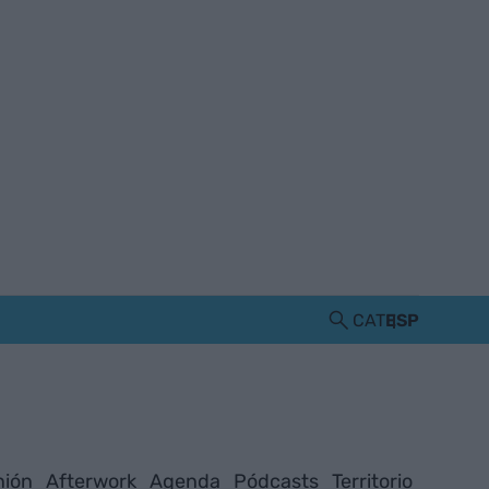
CAT
ESP
nión
Afterwork
Agenda
Pódcasts
Territorio