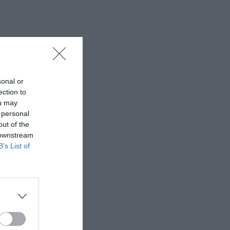
sonal or
ection to
ou may
 personal
out of the
 downstream
B’s List of