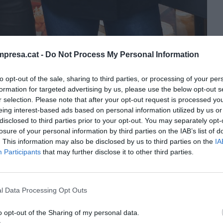
presa.cat -
Do Not Process My Personal Information
to opt-out of the sale, sharing to third parties, or processing of your per
formation for targeted advertising by us, please use the below opt-out s
r selection. Please note that after your opt-out request is processed y
eing interest-based ads based on personal information utilized by us or
disclosed to third parties prior to your opt-out. You may separately opt-
losure of your personal information by third parties on the IAB’s list of
 05:30
. This information may also be disclosed by us to third parties on the
IA
Participants
that may further disclose it to other third parties.
creció como el primer restaurante vegetariano en
empresa leridana
Teresa Carles
se ha convertido
l Data Processing Opt Outs
a en el concepto de comer
saludable.
La compañía
o opt-out of the Sharing of my personal data.
do y posicionado en el segmento de la
cocina