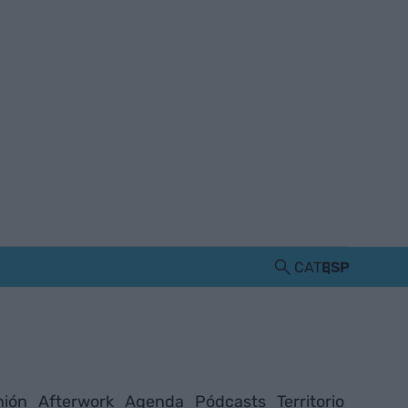
CAT
ESP
nión
Afterwork
Agenda
Pódcasts
Territorio