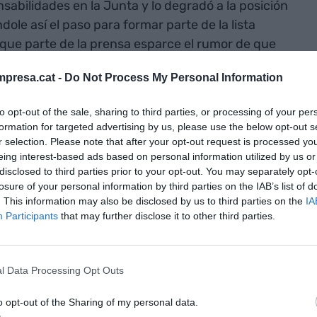
nsabilidades en la Junta y lo degradó a la posición
dole así el paso para formar parte de la lista
n que parte de la prensa esparce el rumor de que
del coste de la campaña de 2010 ni había avalado
presa.cat -
Do Not Process My Personal Information
to opt-out of the sale, sharing to third parties, or processing of your per
 más afín se encargó de filtrar que había pagado
formation for targeted advertising by us, please use the below opt-out s
000 euros por el aval. Nadie desmintió estas
r selection. Please note that after your opt-out request is processed y
eing interest-based ads based on personal information utilized by us or
disclosed to third parties prior to your opt-out. You may separately opt-
losure of your personal information by third parties on the IAB’s list of
. This information may also be disclosed by us to third parties on the
IA
Participants
that may further disclose it to other third parties.
ecciones de 2015 y en contra de cualquier
te presentando hasta 3.800 firmas. A la hora de la
l Data Processing Opt Outs
la mitad de este apoyo, es decir, 1.700 votos. El
 a qué jugamos, ¿juegas?". La nueva candidatura
o opt-out of the Sharing of my personal data.