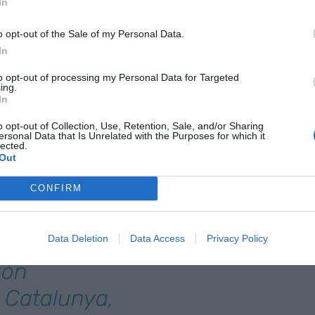
s
al Barça
, y su lema más fiel es, sin duda,
In
o opt-out of the Sale of my Personal Data.
In
r también una mítica escena con Laporta donde los
to opt-out of processing my Personal Data for Targeted
, hasta que acabaron chocando de hombros a la
ing.
e te pego leche", que diría el mismo Ruiz Mateos.
In
sc Macià.
o opt-out of Collection, Use, Retention, Sale, and/or Sharing
ersonal Data that Is Unrelated with the Purposes for which it
lected.
anista, liberal,
Out
 ser
CONFIRM
o tengo una
gía. Y en
Data Deletion
Data Access
Privacy Policy
ión
 Catalunya,