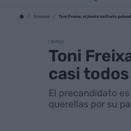
Toni Freixa, el jinete solitario pele
Empresa
BARÇA
Toni Freixa
casi todos
El precandidato es
querellas por su p