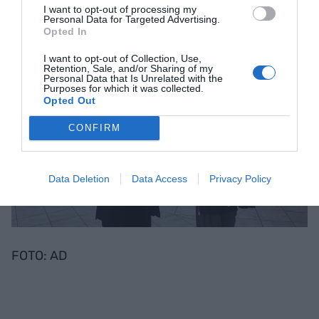
I want to opt-out of processing my
norteamericanas, por eso son los primeros".
Personal Data for Targeted Advertising.
Opted In
I want to opt-out of Collection, Use,
Retention, Sale, and/or Sharing of my
Personal Data that Is Unrelated with the
Purposes for which it was collected.
Opted Out
CONFIRM
Data Deletion
Data Access
Privacy Policy
FOTO: AD