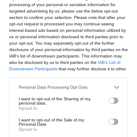
processing of your personal or sensitive information for
"La tasa Google es de una
targeted advertising by us, please use the below opt-out
section to confirm your selection. Please note that after your
miopía gubernamental de
opt-out request is processed you may continue seeing
interest-based ads based on personal information utilized by
primer nivel"
us or personal information disclosed to third parties prior to
your opt-out. You may separately opt-out of the further
disclosure of your personal information by third parties on the
Puesto que habla de decisiones geopolíticas, y ¿el
IAB’s list of downstream participants. This information may
Gobierno qué? "A la empresa se la ha satanizado.
also be disclosed by us to third parties on the
IAB’s List of
Downstream Participants
that may further disclose it to other
El actual Gobierno está maltratándola. No hay ni
third parties.
uno en el Gobierno que haya trabajado en el
mundo real, que es en el que a final de mes no
Personal Data Processing Opt Outs
tienes dinero, cuando no has podido pagar a los
I want to opt-out of the Sharing of my
proveedores. Esto es trabajar en el mundo real",
personal data.
Opted In
justifica el profesor. Su opinión se basa, además,
en la idea de que "un país es lo que son sus
I want to opt-out of the Sale of my
Personal Data.
empresas. Mira si no en los Estados Unidos, las
Opted In
primeras empresas del mundo son