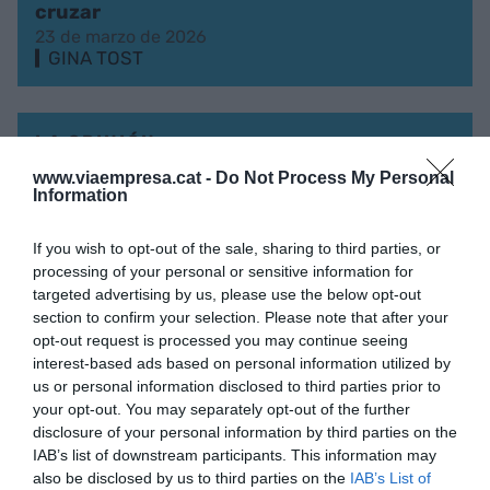
cruzar
23 de marzo de 2026
GINA TOST
LA OPINIÓN
Si no lo vivo no ha pasado
www.viaempresa.cat -
Do Not Process My Personal
16 de marzo de 2026
Information
GINA TOST
If you wish to opt-out of the sale, sharing to third parties, or
processing of your personal or sensitive information for
targeted advertising by us, please use the below opt-out
LA OPINIÓN
section to confirm your selection. Please note that after your
No todo son malas noticias
opt-out request is processed you may continue seeing
9 de marzo de 2026
interest-based ads based on personal information utilized by
GINA TOST
us or personal information disclosed to third parties prior to
your opt-out. You may separately opt-out of the further
disclosure of your personal information by third parties on the
IAB’s list of downstream participants. This information may
LA OPINIÓN
also be disclosed by us to third parties on the
IAB’s List of