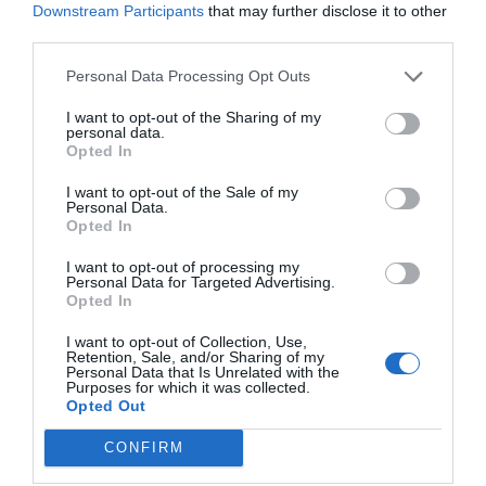
Las buenas conexiones 6G
Downstream Participants
that may further disclose it to other
2 de marzo de 2026
third parties.
GINA TOST
Personal Data Processing Opt Outs
I want to opt-out of the Sharing of my
personal data.
LA OPINIÓN
Opted In
Puertas al campo
23 de febrero de 2026
I want to opt-out of the Sale of my
Personal Data.
GINA TOST
Opted In
I want to opt-out of processing my
Personal Data for Targeted Advertising.
Opted In
Anterior
1
2
3
4
5
6
…
19
Siguiente
I want to opt-out of Collection, Use,
Retention, Sale, and/or Sharing of my
Personal Data that Is Unrelated with the
Purposes for which it was collected.
Opted Out
CONFIRM