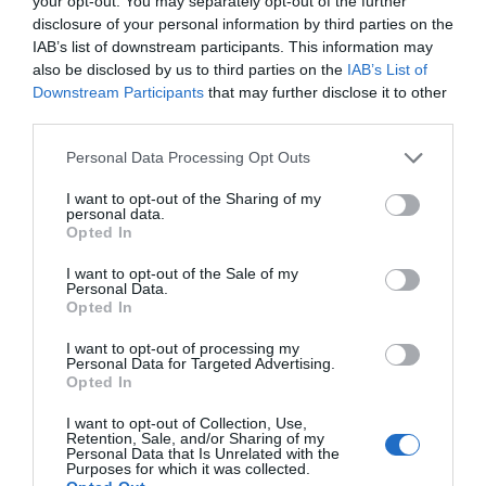
your opt-out. You may separately opt-out of the further
disclosure of your personal information by third parties on the
El flexitarianisme, una
IAB’s list of downstream participants. This information may
also be disclosed by us to third parties on the
IAB’s List of
nueva tendencia
Downstream Participants
that may further disclose it to other
third parties.
alimentaria
Personal Data Processing Opt Outs
Los principales clientes de Foods for Tomorrow
I want to opt-out of the Sharing of my
personal data.
son "personas vegetarianas y veganes que
Opted In
encuentran en nuestro producto una cosa
totalmente diferente del quehabía hasta ahora",
I want to opt-out of the Sale of my
Personal Data.
señala Coloma. Además, también está entrando
Opted In
con fuerza el
flexitarianisme
, que son todas
I want to opt-out of processing my
aquellas
personas que están reduciendo
Personal Data for Targeted Advertising.
Opted In
activamente el consumo de carne y buscan
proteínas de más calidad y más saludables
.
I want to opt-out of Collection, Use,
Retention, Sale, and/or Sharing of my
Personal Data that Is Unrelated with the
Purposes for which it was collected.
Hiedra es un producto muy versátil y fácil de