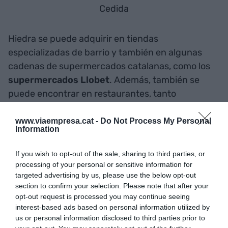
Cedida
Hiedra se puede adquirir en tiendas
especializadas de barrio y también en algunas
cadenas de supermercados catalanas, como los
supermercados Llobet
. Además, también se
puede encontrar en restaurantes, tanto
vegetarianos de renombre como
La Bodega de
Can
Roca .
www.viaempresa.cat -
Do Not Process My Personal
Information
La empresa ya cuenta con 135 clientes y ha
If you wish to opt-out of the sale, sharing to third parties, or
conseguido una
facturación de 115.000 euros
processing of your personal or sensitive information for
targeted advertising by us, please use the below opt-out
en los ocho meses desde que está al mercado.
section to confirm your selection. Please note that after your
Actualmente, comercializa a la mayoría de
opt-out request is processed you may continue seeing
provincias del Estado y ha empezado a exportar
interest-based ads based on personal information utilized by
us or personal information disclosed to third parties prior to
en Francia.