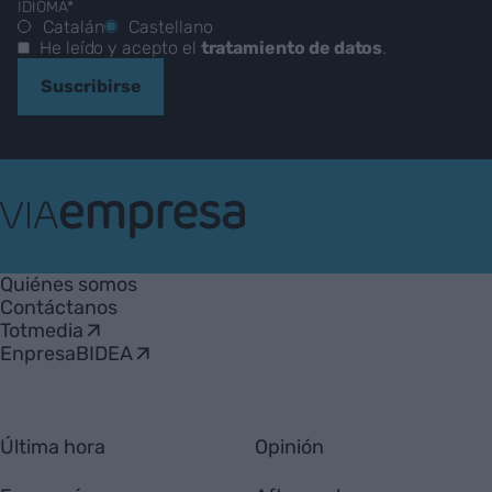
IDIOMA*
Catalán
Castellano
He leído y acepto el
tratamiento de datos
.
Suscribirse
VIA
Empresa
Quiénes somos
Contáctanos
Totmedia
EnpresaBIDEA
Última hora
Opinión