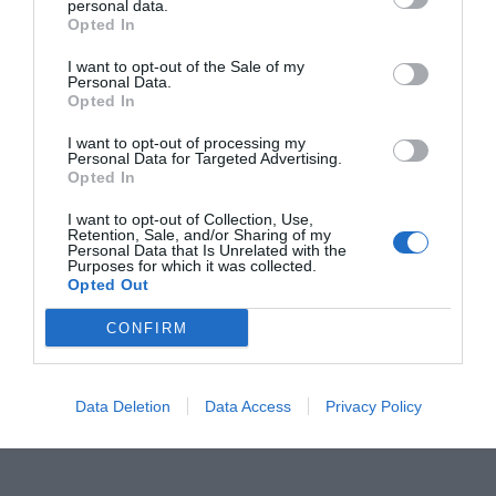
Añadir
VIA Empresa
como fuente preferida
personal data.
de Google de forma gratuita
Opted In
Mantente informado con las últimas noticias de
actualidad
I want to opt-out of the Sale of my
Personal Data.
ACTIVAR AHORA
Opted In
I want to opt-out of processing my
Personal Data for Targeted Advertising.
Opted In
I want to opt-out of Collection, Use,
Retention, Sale, and/or Sharing of my
Personal Data that Is Unrelated with the
Purposes for which it was collected.
Opted Out
RELACIONADAS
CONFIRM
Data Deletion
Data Access
Privacy Policy