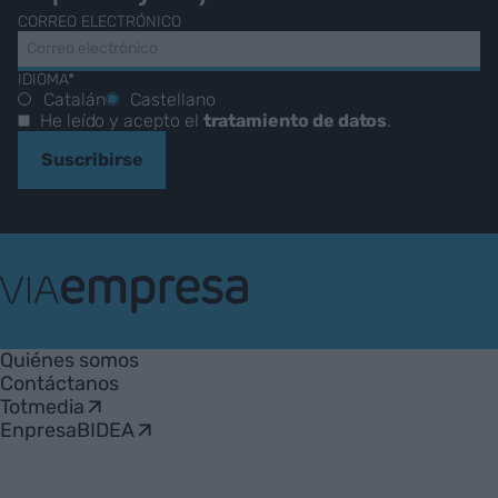
CORREO ELECTRÓNICO
IDIOMA*
Catalán
Castellano
He leído y acepto el
tratamiento de datos
.
Suscribirse
VIA
Empresa
Quiénes somos
Contáctanos
Totmedia
EnpresaBIDEA