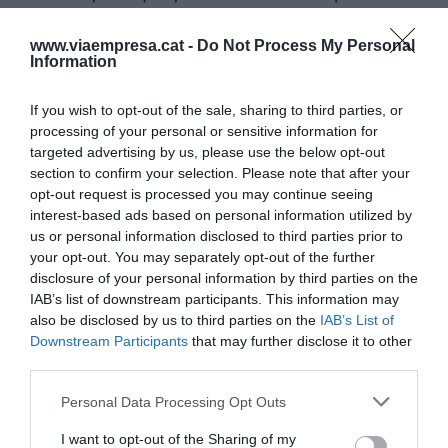
dedicadas a la gestión no mediada como Rentuos,
HolaHome se define como la primera que ofrece
www.viaempresa.cat -
Do Not Process My Personal
Information
este servicio a través del móvil.
If you wish to opt-out of the sale, sharing to third parties, or
En el primer semestre del año, la compañía ha
processing of your personal or sensitive information for
targeted advertising by us, please use the below opt-out
incrementado el número de usuarios registrados
section to confirm your selection. Please note that after your
en la aplicación móvil hasta los 700 actuales, y la
opt-out request is processed you may continue seeing
previsión es alcanzar los 3.000 al cierre de 2019.
interest-based ads based on personal information utilized by
us or personal information disclosed to third parties prior to
your opt-out. You may separately opt-out of the further
La
proptech
ha arrancado su negocio en
disclosure of your personal information by third parties on the
Catalunya, donde se realizan unos 84.000
IAB’s list of downstream participants. This information may
also be disclosed by us to third parties on the
IAB’s List of
contratos de alquiler al año, y confía alcanzar el
Downstream Participants
that may further disclose it to other
15% de esa cuota en 2020, es decir, gestionar más
third parties.
de 6.000 contratos.
Personal Data Processing Opt Outs
I want to opt-out of the Sharing of my