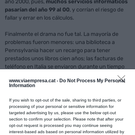
año 2000, pues,
muchos servicios informáticos
pasarían del año 99 al 00
, y corrían el riesgo de
fallar y errar en los cálculos.
Finalmente el drama no fue tal. La mayoría de
problemas fueron menores: una biblioteca a
Pennsylvania hacer un recargo para tener
prestados unos libros cien años; las facturas de
teléfono en Italia se enviaron durante un tiempo
con fecha del 1900... En España se detectaron
www.viaempresa.cat -
Do Not Process My Personal
algunos
problemas menores a las centrales
Information
nucleares de Garoña y Zorita
, y algunos
parquímetros dejaron de aceptar los tickets.
If you wish to opt-out of the sale, sharing to third parties, or
processing of your personal or sensitive information for
targeted advertising by us, please use the below opt-out
Si los problemas no fueron además, pero, fue por
section to confirm your selection. Please note that after your
la gran inversión que muchos gobiernos y
opt-out request is processed you may continue seeing
empresas hicieron para evitarlos.
En los
interest-based ads based on personal information utilized by