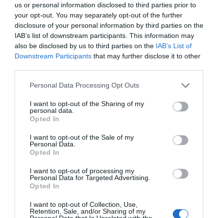
us or personal information disclosed to third parties prior to
Estados Unidos, según la consultora IDC, se
your opt-out. You may separately opt-out of the further
gastaron entre 200.000 y 600.000 millones de
disclosure of your personal information by third parties on the
dólares para evitar el desastre. Un gasto total de
IAB’s list of downstream participants. This information may
also be disclosed by us to third parties on the
IAB’s List of
unos
365 dólares por ciudadano
. Alguno de los
Downstream Participants
that may further disclose it to other
cuales, por cierto, pasó fin de año escondido en
third parties.
bunkers, tomado de la paranoia.
Personal Data Processing Opt Outs
3 - HeartBleed (2012)
I want to opt-out of the Sharing of my
personal data.
El llamado
"error Seggelmann" o HeartBleed
Opted In
(Hemorragia de corazón) también tuvo lugar una
I want to opt-out of the Sale of my
nochevieja. El 31 de diciembre de 2011, los
Personal Data.
responsables de la librería de encriptación de
Opted In
código abierto OpenSSL introdujeron nuevas
I want to opt-out of processing my
funciones en el software. Los cambios habían sido
Personal Data for Targeted Advertising.
Opted In
diseñados por el joven programador alemán
Roben Seggelmann y aprobados por su
I want to opt-out of Collection, Use,
Retention, Sale, and/or Sharing of my
Personal Data that Is Unrelated with the