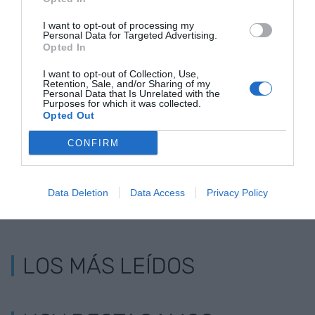
I want to opt-out of processing my
Personal Data for Targeted Advertising.
Opted In
I want to opt-out of Collection, Use,
Retention, Sale, and/or Sharing of my
Personal Data that Is Unrelated with the
Purposes for which it was collected.
Aticco y TEDx crean TEDxPoblenou
Opted Out
CONFIRM
Data Deletion
Data Access
Privacy Policy
LOS MÁS LEÍDOS