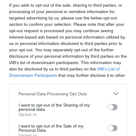
marketing, preparación de pitch con inversores o
If you wish to opt-out of the sale, sharing to third parties, or
processing of your personal or sensitive information for
Design Thinking, entre otros.
targeted advertising by us, please use the below opt-out
section to confirm your selection. Please note that after your
opt-out request is processed you may continue seeing
Añadir
VIA Empresa
como fuente preferida
interest-based ads based on personal information utilized by
de Google de forma gratuita
us or personal information disclosed to third parties prior to
Mantente informado con las últimas noticias de
your opt-out. You may separately opt-out of the further
actualidad
disclosure of your personal information by third parties on the
ACTIVAR AHORA
IAB’s list of downstream participants. This information may
also be disclosed by us to third parties on the
IAB’s List of
Downstream Participants
that may further disclose it to other
third parties.
Personal Data Processing Opt Outs
I want to opt-out of the Sharing of my
personal data.
Opted In
RELACIONADAS
I want to opt-out of the Sale of my
Personal Data.
Opted In