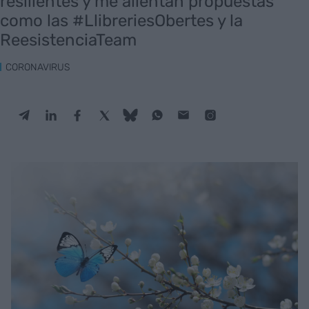
resilientes y me alientan propuestas
como las #LlibreriesObertes y la
ReesistenciaTeam
CORONAVIRUS