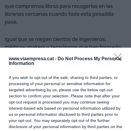
que compremos libros para recogerlos en las
librerias cercanas cuando toda esta pesadilla
pase.
Igual que se niegan cientos de ingenieros,
médicos, makers y tecnólogos que han formado
un improvisado grupo en las redes sociales
www.viaempresa.cat -
Do Not Process My Personal
llamado la Reesistencia Team y que está logrando,
Information
en tiempo récord, fabricar piezas hospitalarias
If you wish to opt-out of the sale, sharing to third parties, or
indispensables para el funcionamiento de
processing of your personal or sensitive information for
respiradors, dispositivo vital ahora mismo para la
targeted advertising by us, please use the below opt-out
supervivencia de los casos más graves de
section to confirm your selection. Please note that after your
coronavirus.
opt-out request is processed you may continue seeing
interest-based ads based on personal information utilized by
us or personal information disclosed to third parties prior to
Igual que se niegan tantos y tantas entrenadoras
your opt-out. You may separately opt-out of the further
disclosure of your personal information by third parties on the
personales –autónomos y autónomas en su