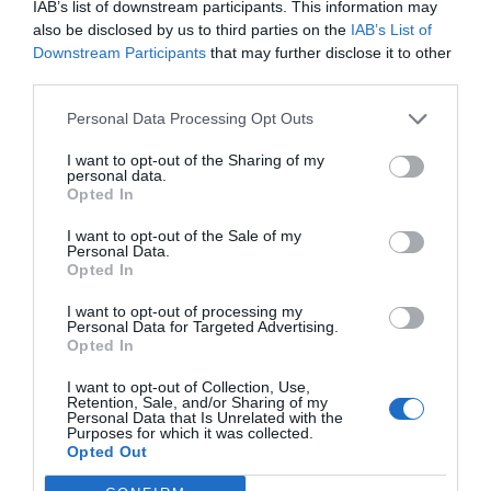
IAB’s list of downstream participants. This information may
mayoría- que aunque han perdido todos sus
also be disclosed by us to third parties on the
IAB’s List of
clientes, han convertido sus clases presenciales
Downstream Participants
that may further disclose it to other
en clases gratis desde casa para quienes quieran
third parties.
hacer algo de ejercicio estos días de
Personal Data Processing Opt Outs
confinamiento.
I want to opt-out of the Sharing of my
personal data.
Opted In
Y profesores, y consultoras de finanzas, de
asuntos laborales y fiscales, y médicos y
I want to opt-out of the Sale of my
Personal Data.
farmacéuticas, que divulgan –y gratis-, en su
Opted In
escaso tiempo libre para que podamos resolver
I want to opt-out of processing my
esas dudas que no nos dejan dormir desde hace
Personal Data for Targeted Advertising.
muchas noches.
Opted In
I want to opt-out of Collection, Use,
Retention, Sale, and/or Sharing of my
Me niego a ser bicho bola. Me niego a estar todo el
Personal Data that Is Unrelated with the
Purposes for which it was collected.
día quejándome de los clientes que voy a perder,
Opted Out
a lamentarme por estar encerrada. Me niego.