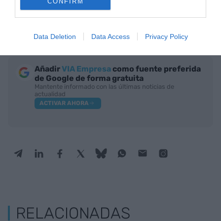
CONFIRM
No te pido que hagas lo mismo, cada una lo vive
como puede.
Data Deletion
Data Access
Privacy Policy
Añadir
VIA Empresa
como fuente preferida
de Google de forma gratuita
Mantente informado con las últimas noticias de
actualidad
ACTIVAR AHORA
RELACIONADAS