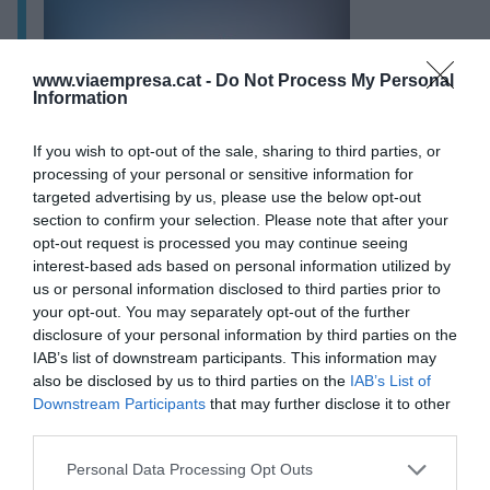
www.viaempresa.cat -
Do Not Process My Personal
Information
If you wish to opt-out of the sale, sharing to third parties, or
processing of your personal or sensitive information for
targeted advertising by us, please use the below opt-out
Un dibujo de la educación del futuro:
section to confirm your selection. Please note that after your
¿estamos preparados?
opt-out request is processed you may continue seeing
interest-based ads based on personal information utilized by
us or personal information disclosed to third parties prior to
Muchas metrópolis alrededor del mundo ya han
your opt-out. You may separately opt-out of the further
disclosure of your personal information by third parties on the
adoptado el concepto de "ciudad laboratorio" para
IAB’s list of downstream participants. This information may
experimentar con nuevas tecnologías:
also be disclosed by us to third parties on the
IAB’s List of
Downstream Participants
that may further disclose it to other
third parties.
Ámsterdam
: Con la iniciativa "Amsterdam Smart
Personal Data Processing Opt Outs