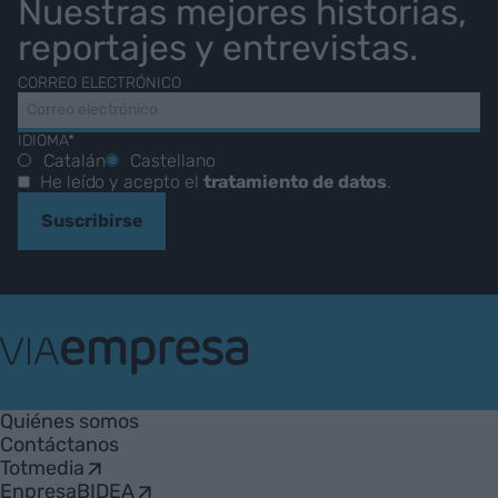
Nuestras mejores historias,
reportajes y entrevistas.
CORREO ELECTRÓNICO
IDIOMA*
Catalán
Castellano
He leído y acepto el
tratamiento de datos
.
Suscribirse
VIA
Empresa
Quiénes somos
Contáctanos
Totmedia
EnpresaBIDEA