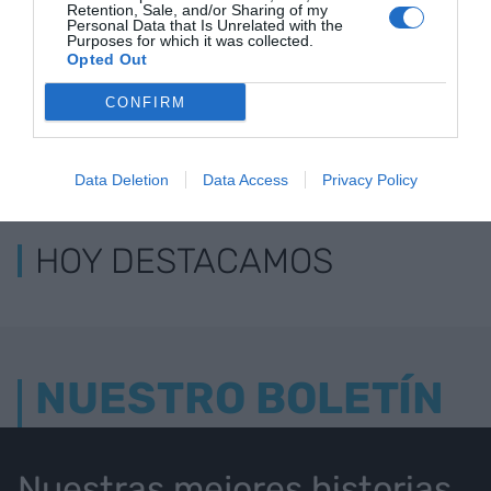
Retention, Sale, and/or Sharing of my
Personal Data that Is Unrelated with the
Purposes for which it was collected.
Opted Out
CONFIRM
LOS MÁS LEÍDOS
Data Deletion
Data Access
Privacy Policy
HOY DESTACAMOS
NUESTRO BOLETÍN
Nuestras mejores historias,