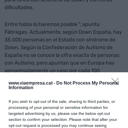
dificultades.
Entre todos lo haremos posible ", apunta
Fàbregas. Actualmente, según Down España, hay
35.000 personas en el Estado con síndrome de
Down. Según la Confederación de Autismo de
España no se conoce la cifra exacta de personas
con Autismo, pero apuntan que en Europa hay
aproximadamente un caso por cada 100
nacimientos.
www.viaempresa.cat -
Do Not Process My Personal
Information
Añadir
VIA Empresa
como fuente preferida
If you wish to opt-out of the sale, sharing to third parties, or
de Google de forma gratuita
processing of your personal or sensitive information for
Mantente informado con las últimas noticias de
targeted advertising by us, please use the below opt-out
actualidad
ACTIVAR AHORA
section to confirm your selection. Please note that after your
opt-out request is processed you may continue seeing