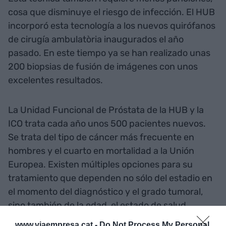
cosa que disminuye el riesgo de infección. El HUB
incorporó esta tecnología a los nuevos quirófanos
de cirugía ambulatòria inaugurados el año
pasado. En este tiempo ya se han realizado unas
200 biopsias de fusión de imágenes con unos
excelentes resultados.
La Unidad Funcional de Próstata de la HUB y la
ICO trata cada año unos 500 pacientes nuevos.
Se trata del tipo de cáncer más frecuente en
hombres y el cuarto en mortalidad a la Unión
Europea. Existen múltiples opciones para su
tratamiento que dependen no sólo del estadio en
el momento del diagnóstico y el grado tumoral,
sino también de la edad, el estado de salud
general y la situación personal de cada paciente.
www.viaempresa.cat -
Do Not Process My Personal