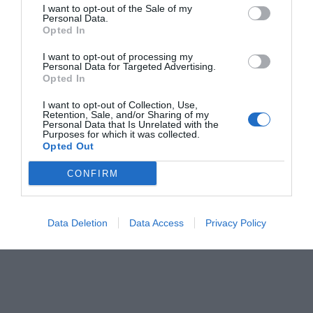
I want to opt-out of the Sale of my
Personal Data.
Opted In
I want to opt-out of processing my
Personal Data for Targeted Advertising.
Laura Soucek y
Emprendedores contra el cáncer
Opted In
Marie-Eve
Beaulieu:
I want to opt-out of Collection, Use,
Retention, Sale, and/or Sharing of my
"Buscamos un
Personal Data that Is Unrelated with the
Purposes for which it was collected.
fármaco que podrá
Opted Out
tratar todos los
tipos de cáncer"
CONFIRM
Data Deletion
Data Access
Privacy Policy