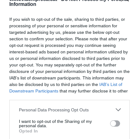
Information
Añadir
VIA Empresa
como fuente preferida
If you wish to opt-out of the sale, sharing to third parties, or
de Google de forma gratuita
processing of your personal or sensitive information for
Mantente informado con las últimas noticias de
targeted advertising by us, please use the below opt-out
actualidad
section to confirm your selection. Please note that after your
ACTIVAR AHORA
opt-out request is processed you may continue seeing
interest-based ads based on personal information utilized by
us or personal information disclosed to third parties prior to
your opt-out. You may separately opt-out of the further
disclosure of your personal information by third parties on the
IAB’s list of downstream participants. This information may
also be disclosed by us to third parties on the
IAB’s List of
Downstream Participants
that may further disclose it to other
third parties.
RELACIONADAS
Personal Data Processing Opt Outs
I want to opt-out of the Sharing of my
personal data.
Opted In