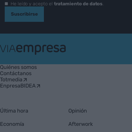
He leído y acepto el
tratamiento de datos
.
Suscribirse
VIA
Empresa
Quiénes somos
Contáctanos
Totmedia
EnpresaBIDEA
Última hora
Opinión
Economía
Afterwork